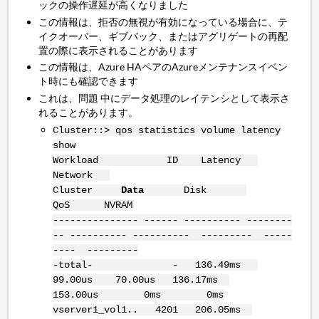
ックの操作遅延が高くなりました
この情報は、拒否の無視が有効になっている場合に、テ
イクオーバー、ギブバック、またはアグリゲートの再配
置の際に表示されることがあります
この情報は、Azure HAペアのAzureメンテナンスイベン
ト時にも確認できます
これは、問題 中にデータ処理のレイテンシとして表示さ
れることがあります。
Cluster::> qos statistics volume latency
show
Workload ID Latency
Network
Cluster
Data
Disk
QoS NVRAM
--------------- ------ ---------- --------
-- ---------- ---------- --------- -----
---- ---------
-total- - 136.49ms
99.00us 70.00us 136.17ms
153.00us 0ms 0ms
vserver1_vol1.. 4201 206.05ms