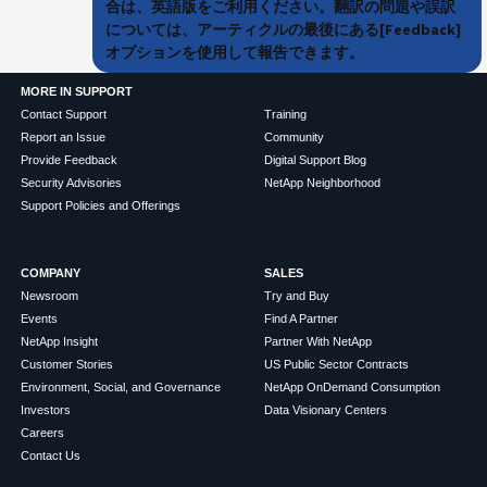
合は、英語版をご利用ください。翻訳の問題や誤訳
については、アーティクルの最後にある[Feedback]
オプションを使用して報告できます。
MORE IN SUPPORT
Contact Support
Training
Report an Issue
Community
Provide Feedback
Digital Support Blog
Security Advisories
NetApp Neighborhood
Support Policies and Offerings
COMPANY
SALES
Newsroom
Try and Buy
Events
Find A Partner
NetApp Insight
Partner With NetApp
Customer Stories
US Public Sector Contracts
Environment, Social, and Governance
NetApp OnDemand Consumption
Investors
Data Visionary Centers
Careers
Contact Us