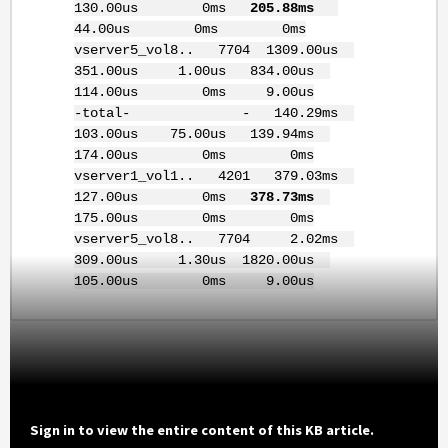
130.00us 0ms
205.88ms
44.00us 0ms 0ms
vserver5_vol8.. 7704 1309.00us
351.00us 1.00us 834.00us
114.00us 0ms 9.00us
-total- - 140.29ms
103.00us 75.00us 139.94ms
174.00us 0ms 0ms
vserver1_vol1.. 4201 379.03ms
127.00us 0ms
378.73ms
175.00us 0ms 0ms
vserver5_vol8.. 7704 2.02ms
309.00us 1.30us 1820.00us
105.00us 0ms 9.00us
Sign in to view the entire content of this KB article.