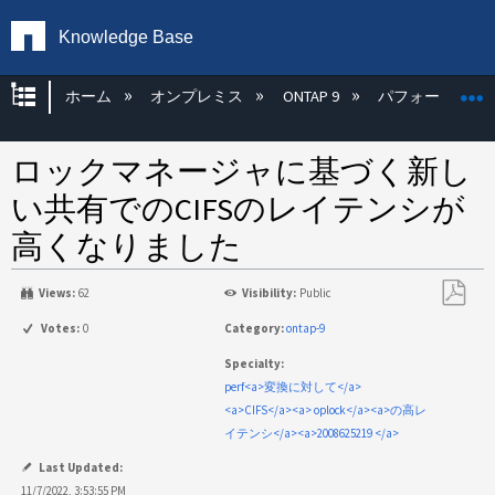
Knowledge Base
グローバル階層を展開/折りたたむ
ホーム
オンプレミス
ONTAP 9
パフォーマンス
ロックマネージャに基づく新し
い共有でのCIFSのレイテンシが
高くなりました
Views:
62
Visibility:
Public
PDF
Votes:
0
Category:
ontap-9
と
Specialty:
し
perf<a>変換に対して</a>
て
<a>CIFS</a><a> oplock</a><a>の高レ
保
イテンシ</a><a>2008625219 </a>
存
Last Updated:
11/7/2022, 3:53:55 PM