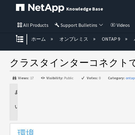
Knowledge Base
All Products
Support Bulletins
Videos
グローバル階層を展開/折りたた
ホーム
オンプレミス
ONTAP 9
クラスタインターコネクト
Views:
17
Visibility:
Public
Votes:
0
Category:
ontap
環
境
問
題
環境