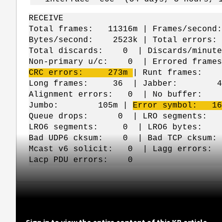
RECEIVE
Total frames: 11316m | Frames/seco
Bytes/second: 2523k | Total errors
Total discards: 0 | Discards/minut
Non-primary u/c: 0 | Errored fra
CRC errors: 273m
| Runt frames
Long frames: 36 | Jabber: 4 
Alignment errors: 0 | No bu
Jumbo: 105m |
Error symbol: 16
Queue drops: 0 | LRO segments: 
LRO6 segments: 0 | LRO6 bytes:
Bad UDP6 cksum: 0 | Bad TCP cksu
Mcast v6 solicit: 0 | Lagg err
Lacp PDU errors: 0
Sign in to view the entire content of this KB article.