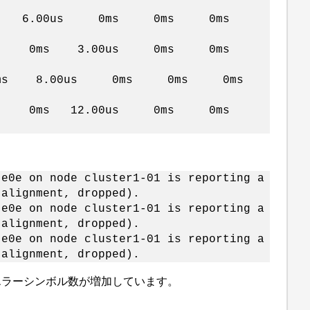
ms 6.00us 0ms 0ms 0ms
us 0ms 0ms 3.00us 0ms 0ms
0ms 8.00us 0ms 0ms 0ms
us 0ms 0ms 12.00us 0ms 0ms
 e0e on node cluster1-01 is reporting a
 alignment, dropped).
 e0e on node cluster1-01 is reporting a
 alignment, dropped).
 e0e on node cluster1-01 is reporting a
 alignment, dropped).
力のエラーシンボル数が増加しています。