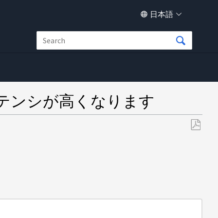
日本語
テンシが高くなります
M
PDF
と
し
て
保
存