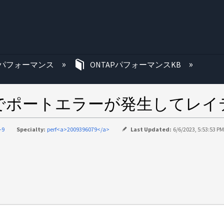
む
パフォーマンス
ONTAPパフォーマンスKB
でポートエラーが発生してレイ
-9
Specialty:
perf<a>2009396079</a>
Last Updated:
6/6/2023, 5:53:53 P