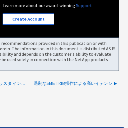
Learn more about our award-winning
Support
Create Account
or recommendations provided in this publication or with
rein. The information in this document is distributed AS IS
bility and depends on the customer's ability to evaluate
be used solely in connection with the NetApp products
不良なSFP / ケーブルが原因で発生するクラスタ インターコネクトからの高レイテンシ
過剰なSMB TRIM操作による高レイテンシ