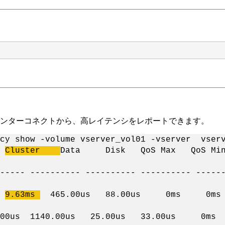
。
インターコネクトから、高レイテンシをレポートできます。
ncy show -volume vserver_vol01 -vserver vser
k
Cluster
Data Disk QoS Max QoS Mi
----- ---------- ---------- ---------- -----
s
9.63ms
465.00us 88.00us 0ms 0
s 48.00us 1140.00us 25.00us 33.00