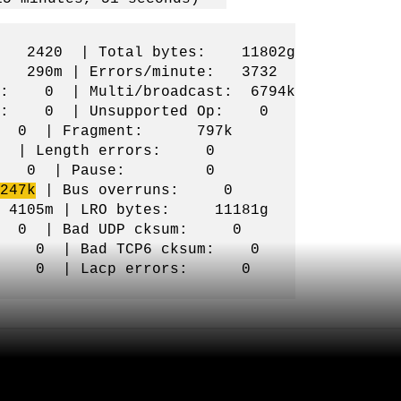
nd: 2420 | Total bytes: 11802g
: 290m | Errors/minute: 3732
e: 0 | Multi/broadcast: 6794k
mes: 0 | Unsupported Op: 0
: 0 | Fragment: 797k
| Length errors: 0
ffer: 0 | Pause: 0
247k
| Bus overruns: 0
4105m | LRO bytes: 11181g
 0 | Bad UDP cksum: 0
m: 0 | Bad TCP6 cksum: 0
ors: 0 | Lacp errors: 0