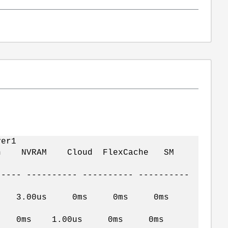
ver1
n NVRAM Cloud FlexCache SM
----- ---------- ---------- ----------
ms 3.00us 0ms 0ms 0ms
us 0ms 0ms 1.00us 0ms 0ms