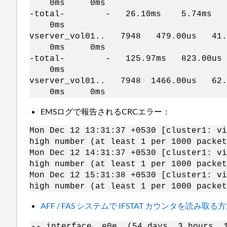
0ms 0ms
-total- - 26.10ms 5.74ms
0ms
vserver_vol01.. 7948 479.00u
0ms 0ms
-total- - 125.97ms 823.00u
0ms
vserver_vol01.. 7948 1466.00u
0ms 0ms
EMSログで報告されるCRCエラー：
Mon Dec 12 13:31:37 +0530 [cluster1: vi
high number (at least 1 per 1000 packet
Mon Dec 12 14:31:37 +0530 [cluster1: vi
high number (at least 1 per 1000 packet
Mon Dec 12 15:31:38 +0530 [cluster1: vi
high number (at least 1 per 1000 packet
AFF / FAS システムで IFSTAT カウンタを読み取る
-- interface e0e (54 days, 3 hours, 1