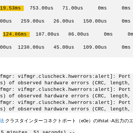
19.53ms
753.00us 71.00us 0ms 0
s 41.00us 259.00us 26.00us 150.00
s
124.86ms
187.00us 86.00us 0ms 
s 62.00us 1238.00us 45.00us 109.00
fmgr: vifmgr.cluscheck.hwerrors:alert]: Port
s) of observed hardware errors (CRC, length,
fmgr: vifmgr.cluscheck.hwerrors:alert]: Port
s) of observed hardware errors (CRC, length,
fmgr: vifmgr.cluscheck.hwerrors:alert]: Port
s) of observed hardware errors (CRC, length,
方法
クラスタインターコネクトポート（e0e）のifstat -A出
5 minutes, 51 seconds) --