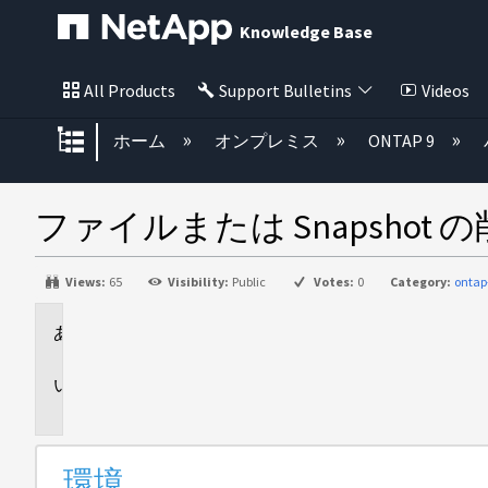
Knowledge Base
All Products
Support Bulletins
Videos
グローバル階層を展開/折りたた
ホーム
オンプレミス
ONTAP 9
ファイルまたは Snapsh
Views:
65
Visibility:
Public
Votes:
0
Category:
ontap
環
境
問
題
環境