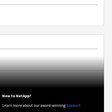
New to NetApp?
Learn more about our award-winning
Support