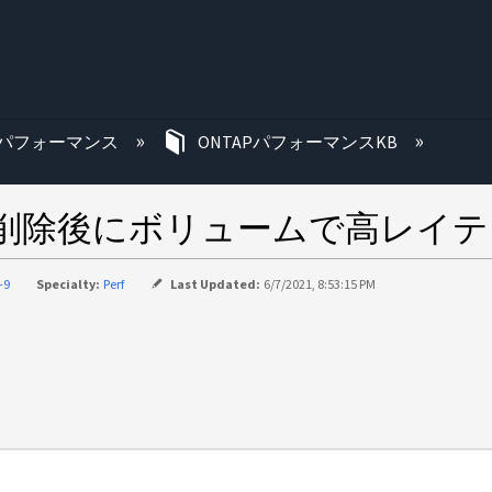
む
パフォーマンス
ONTAPパフォーマンスKB
ot の削除後にボリュームで高レ
-9
Specialty:
Perf
Last Updated:
6/7/2021, 8:53:15 PM