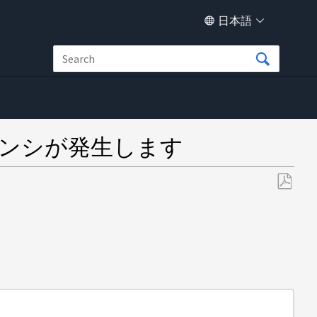
日本語
イテンシが発生します
PDF
と
し
て
保
存