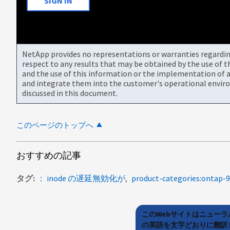
SIGN IN
NetApp provides no representations or warranties regarding 
respect to any results that may be obtained by the use of 
and the use of this information or the implementation of a
and integrate them into the customer's operational envir
discussed in this document.
このページのトップへ
おすすめの記事
タグ
： inode の遅延無効化が
product-categories:ontap-9
このWebサイトはニュー
の英語を文字どおりに翻訳