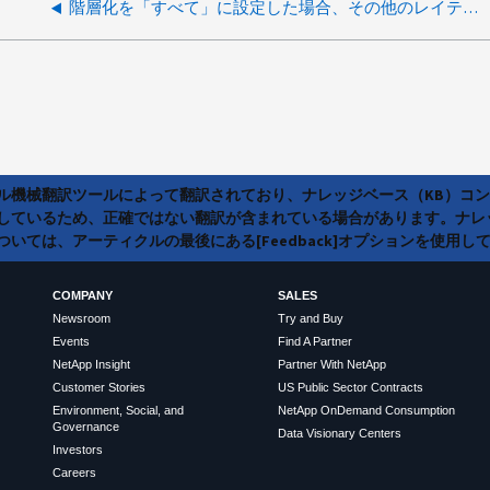
階層化を「すべて」に設定した場合、その他のレイテンシが高い
ラル機械翻訳ツールによって翻訳されており、ナレッジベース（KB）コ
しているため、正確ではない翻訳が含まれている場合があります。ナレ
いては、アーティクルの最後にある[Feedback]オプションを使用し
COMPANY
SALES
Newsroom
Try and Buy
Events
Find A Partner
NetApp Insight
Partner With NetApp
Customer Stories
US Public Sector Contracts
Environment, Social, and
NetApp OnDemand Consumption
Governance
Data Visionary Centers
Investors
Careers