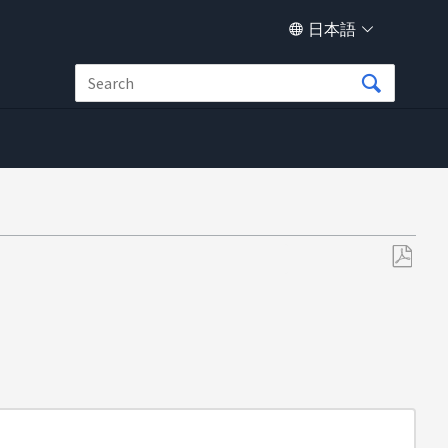
日本語
PDF
と
し
て
保
存