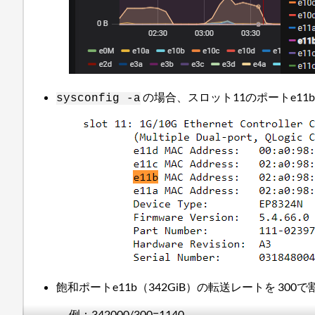
の場合、スロット11のポートe11b
sysconfig -a
飽和ポートe11b（342GiB）の転送レートを 30
例：342000/300=1140