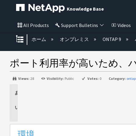
Knowledge Base
All Products
Support Bulletins
Videos
グローバル階層を展開/折りたた
ホーム
オンプレミス
ONTAP 9
ポート利用率が高いため、
Views:
28
Visibility:
Public
Votes:
0
Category:
ontap
環
境
問
題
環境