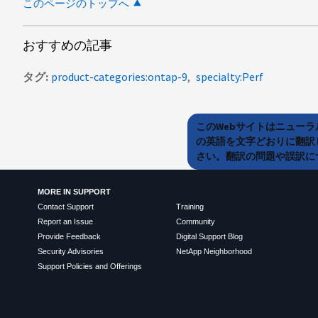
このページのトップへ
おすすめの記事
タグ
product-categories:ontap-9
specialty:Perf
このWebサイトはニュー
の英語を文字どおりに翻訳
さい。翻訳の問題や誤訳につ
MORE IN SUPPORT
Contact Support
Training
Report an Issue
Community
Provide Feedback
Digital Support Blog
Security Advisories
NetApp Neighborhood
Support Policies and Offerings