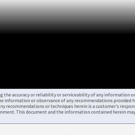
the accuracy or reliability or serviceability of any information 
the information or observance of any recommendations provided he
ny recommendations or techniques herein is a customer's responsi
onment. This document and the information contained herein may 