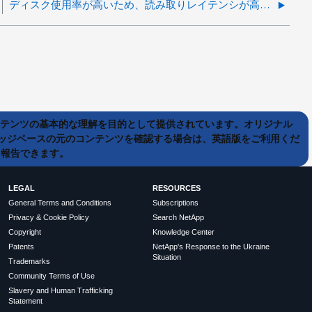
ディスク使用率が高いため、読み取りレイテンシが高くなります。
ンテンツの基本的な理解を目的として提供されています。オリジナル
ッジベースの元のコンテンツを確認する場合は、英語版をご利用くだ
て報告できます。
LEGAL
RESOURCES
General Terms and Conditions
Subscriptions
Privacy & Cookie Policy
Search NetApp
Copyright
Knowledge Center
Patents
NetApp's Response to the Ukraine
Situation
Trademarks
Community Terms of Use
Slavery and Human Trafficking
Statement