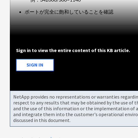
ポートが完全に飽和していることを確認
Sign in to view the entire content of this KB article.
SIGN IN
NetApp provides no representations or warranties regarding 
respect to any results that may be obtained by the use of 
and the use of this information or the implementation of a
and integrate them into the customer's operational envir
discussed in this document.