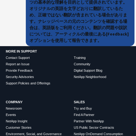
ツの基本的な理解を目的として提供されています。
オリジナルの英語を文字どおりに翻訳しているた
め、正確ではない翻訳が含まれている場合がありま
す。ナレッジベースの元のコンテンツを確認する場
合は、英語版をご利用ください。翻訳の問題や誤訳
については、アーティクルの最後にある[Feedback]
オプションを使用して報告できます。
MORE IN SUPPORT
Contact Support
Training
Report an Issue
Community
Provide Feedback
Digital Support Blog
Security Advisories
NetApp Neighborhood
Support Policies and Offerings
COMPANY
SALES
Newsroom
Try and Buy
Events
Find A Partner
NetApp Insight
Partner With NetApp
Customer Stories
US Public Sector Contracts
Environment, Social, and Governance
NetApp OnDemand Consumption