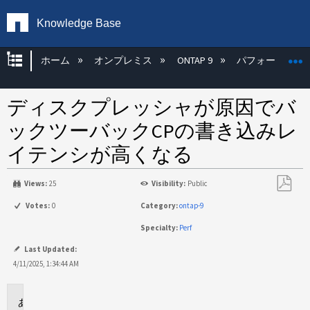
Knowledge Base
グローバル階層を展開/折りたたむ
ホーム
オンプレミス
ONTAP 9
パフォーマンス
ディスクプレッシャが原因でバ
ックツーバックCPの書き込みレ
イテンシが高くなる
Views:
25
Visibility:
Public
PDF
Votes:
0
Category:
ontap-9
と
Specialty:
Perf
し
て
Last Updated:
保
4/11/2025, 1:34:44 AM
存
環