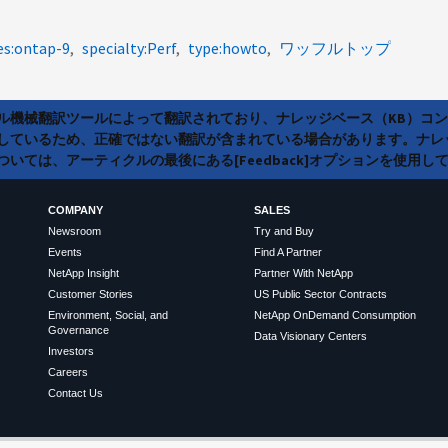
es:ontap-9
specialty:Perf
type:howto
ワッフルトップ
ラル機械翻訳ツールによって翻訳されており、ナレッジベース（KB）コ
しているため、正確ではない翻訳が含まれている場合があります。ナレ
いては、アーティクルの最後にある[Feedback]オプションを使用し
COMPANY
SALES
Newsroom
Try and Buy
Events
Find A Partner
NetApp Insight
Partner With NetApp
Customer Stories
US Public Sector Contracts
Environment, Social, and
NetApp OnDemand Consumption
Governance
Data Visionary Centers
Investors
Careers
Contact Us