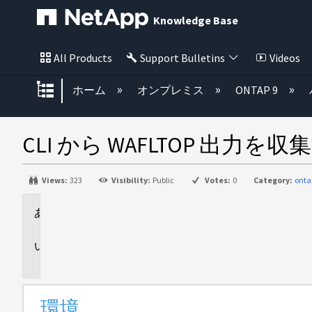
Knowledge Base
All Products
Support Bulletins
Videos
グローバル階層を展開/折りたた
ホーム
オンプレミス
ONTAP 9
CLI から WAFLTOP 出力を
Views:
323
Visibility:
Public
Votes:
0
Category:
onta
環
境
説
明
環境