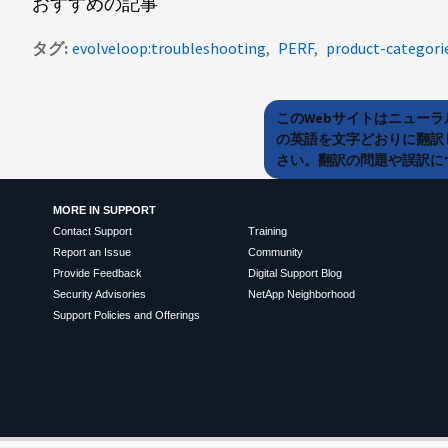
おすすめの記事
タグ
evolveloop:troubleshooting
PERF
product-categori
このWebサイトはニュー
の英語を文字どおりに翻訳
さい。翻訳の問題や誤訳につ
MORE IN SUPPORT
Contact Support
Training
Report an Issue
Community
Provide Feedback
Digital Support Blog
Security Advisories
NetApp Neighborhood
Support Policies and Offerings