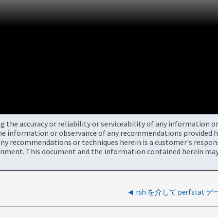
the accuracy or reliability or serviceability of any information 
the information or observance of any recommendations provided he
ny recommendations or techniques herein is a customer's responsi
onment. This document and the information contained herein may 
rsh を介して perfsta