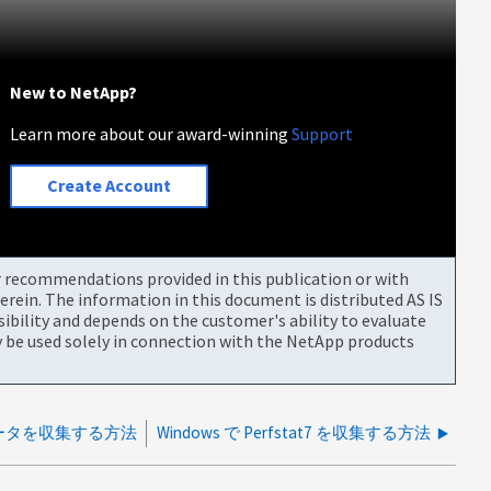
New to NetApp?
Learn more about our award-winning
Support
Create Account
or recommendations provided in this publication or with
rein. The information in this document is distributed AS IS
bility and depends on the customer's ability to evaluate
be used solely in connection with the NetApp products
t データを収集する方法
Windows で Perfstat7 を収集する方法