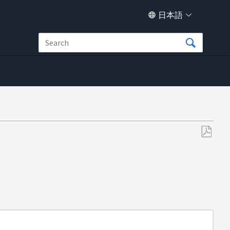
日本語
PDF
と
し
て
保
存