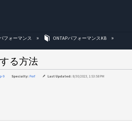
む
パフォーマンス
ONTAPパフォーマンスKB
収集する方法
p-9
Specialty:
Perf
Last Updated:
8/30/2023, 1:53:58 PM