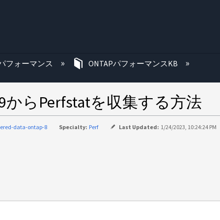
む
パフォーマンス
ONTAPパフォーマンスKB
 9からPerfstatを収集する方法
tered-data-ontap-8
Specialty:
Perf
Last Updated:
1/24/2023, 10:24:24 PM