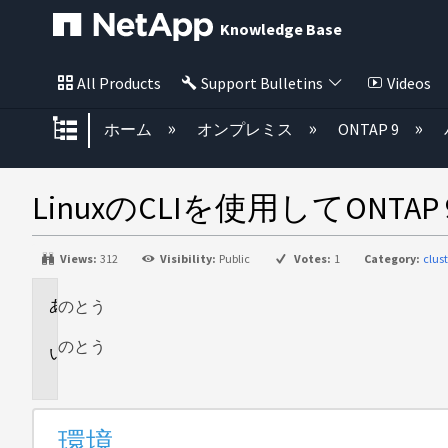
Knowledge Base
All Products
Support Bulletins
Videos
グローバル階層を展開/折りたた
ホーム
オンプレミス
ONTAP 9
LinuxのCLIを使用してONTAP
Views:
312
Visibility:
Public
Votes:
1
Category:
clus
のとう
環
境
のとう
説
明
環境