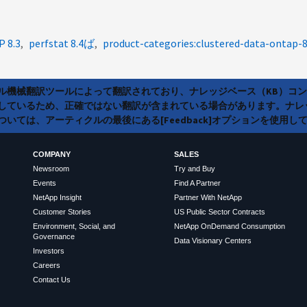
P 8.3
perfstat 8.4ば
product-categories:clustered-data-ontap-
ラル機械翻訳ツールによって翻訳されており、ナレッジベース（KB）コ
しているため、正確ではない翻訳が含まれている場合があります。ナレ
いては、アーティクルの最後にある[Feedback]オプションを使用し
COMPANY
SALES
Newsroom
Try and Buy
Events
Find A Partner
NetApp Insight
Partner With NetApp
Customer Stories
US Public Sector Contracts
Environment, Social, and
NetApp OnDemand Consumption
Governance
Data Visionary Centers
Investors
Careers
Contact Us