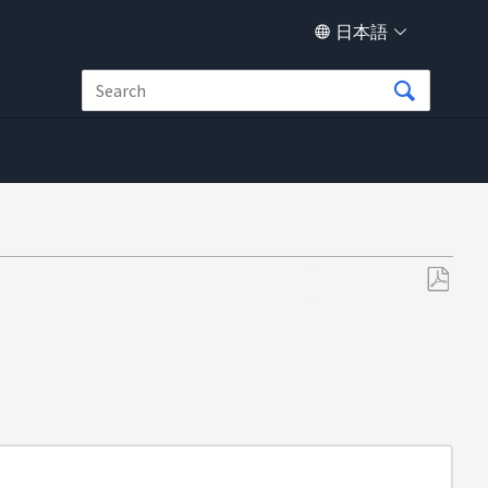
日本語
PDF
と
し
て
保
存