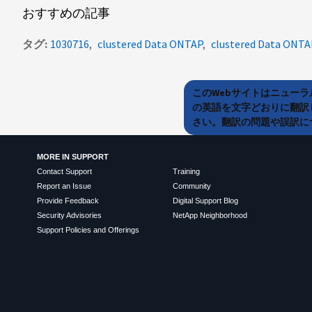
おすすめの記事
タグ
1030716
clustered Data ONTAP
clustered Data ONTA
このWebサイトはニュー
の英語を文字どおりに翻訳
さい。翻訳の問題や誤訳につ
MORE IN SUPPORT
Contact Support
Training
Report an Issue
Community
Provide Feedback
Digital Support Blog
Security Advisories
NetApp Neighborhood
Support Policies and Offerings