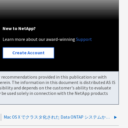
New to NetApp?
Learn more about our award-winning
Support
Create Account
or recommendations provided in this publication or with
rein. The information in this document is distributed AS IS
bility and depends on the customer's ability to evaluate
be used solely in connection with the NetApp products
Mac OS X でクラスタ化された Data ONTAP システムから Perfstat を収集する方法