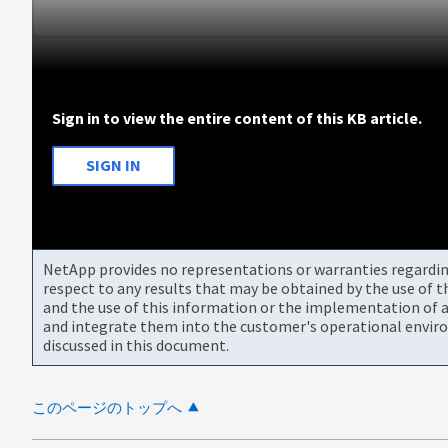
Sign in to view the entire content of this KB article.
SIGN IN
NetApp provides no representations or warranties regarding 
respect to any results that may be obtained by the use of 
and the use of this information or the implementation of a
and integrate them into the customer's operational envir
discussed in this document.
このページのトップへ