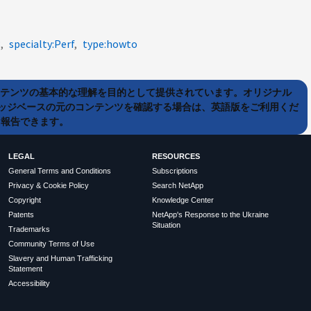
8
specialty:Perf
type:howto
ンテンツの基本的な理解を目的として提供されています。オリジナル
ッジベースの元のコンテンツを確認する場合は、英語版をご利用くだ
て報告できます。
LEGAL
RESOURCES
General Terms and Conditions
Subscriptions
Privacy & Cookie Policy
Search NetApp
Copyright
Knowledge Center
Patents
NetApp's Response to the Ukraine
Situation
Trademarks
Community Terms of Use
Slavery and Human Trafficking
Statement
Accessibility