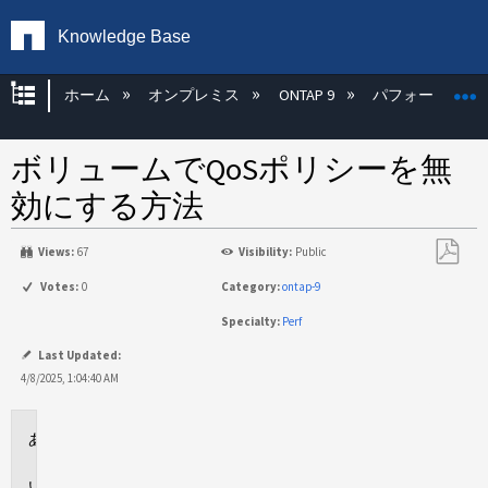
Knowledge Base
グローバル階層を展開/折りたたむ
ホーム
オンプレミス
ONTAP 9
パフォーマンス
ボリュームでQoSポリシーを無
効にする方法
Views:
67
Visibility:
Public
PDF
Votes:
0
Category:
ontap-9
と
Specialty:
Perf
し
て
Last Updated:
保
4/8/2025, 1:04:40 AM
存
環
境
概