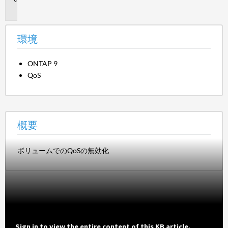
要
環境
ONTAP 9
QoS
概要
ボリュームでのQoSの無効化
Sign in to view the entire content of this KB article.