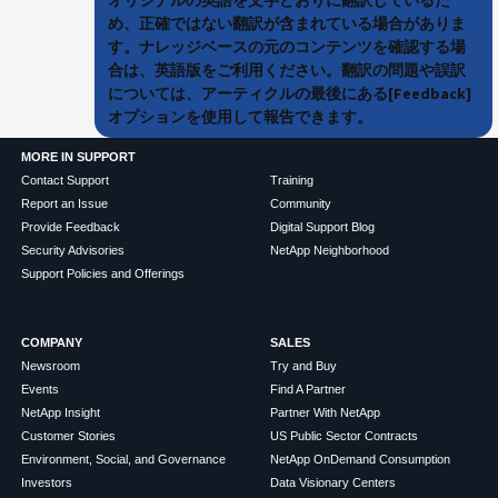
め、正確ではない翻訳が含まれている場合がありま
す。ナレッジベースの元のコンテンツを確認する場
合は、英語版をご利用ください。翻訳の問題や誤訳
については、アーティクルの最後にある[Feedback]
オプションを使用して報告できます。
MORE IN SUPPORT
Contact Support
Training
Report an Issue
Community
Provide Feedback
Digital Support Blog
Security Advisories
NetApp Neighborhood
Support Policies and Offerings
COMPANY
SALES
Newsroom
Try and Buy
Events
Find A Partner
NetApp Insight
Partner With NetApp
Customer Stories
US Public Sector Contracts
Environment, Social, and Governance
NetApp OnDemand Consumption
Investors
Data Visionary Centers