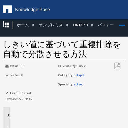
Knowledge Base
グローバル階層を展開/折りたたむ
ホーム
オンプレミス
ONTAP 9
パフォーマンス
しきい値に基づいて重複排除を
自動で分散させる方法
Views:
107
Visibility:
Public
PDF
Votes:
0
Category:
ontap-9
と
Specialty:
not set
し
て
Last Updated:
保
1/19/2022, 5:53:32 AM
存
環
境
説