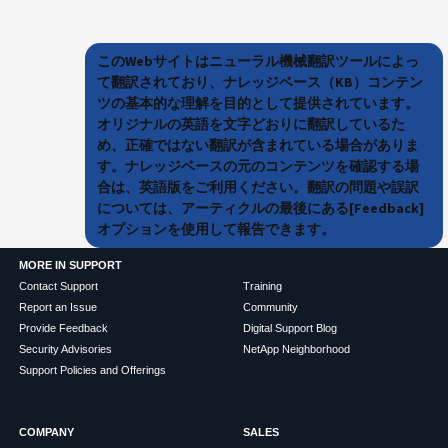
このWebサイトはニューラル機械翻訳ツールによっ
て翻訳されており、ナレッジベース（KB）コンテン
ツの基本的な理解を目的として提供されています。
オリジナルの英語を文字どおりに翻訳しているた
め、正確ではない翻訳が含まれている場合がありま
す。ナレッジベースの元のコンテンツを確認する場
合は、英語版をご利用ください。翻訳の問題や誤訳
については、アーティクルの最後にある[Feedback]
オプションを使用して報告できます。
MORE IN SUPPORT
Contact Support
Training
Report an Issue
Community
Provide Feedback
Digital Support Blog
Security Advisories
NetApp Neighborhood
Support Policies and Offerings
COMPANY
SALES