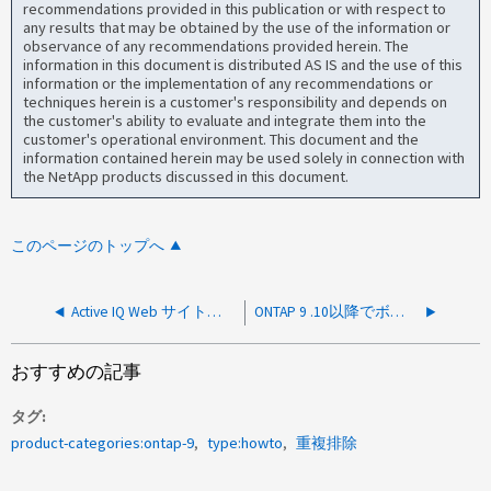
recommendations provided in this publication or with respect to
any results that may be obtained by the use of the information or
observance of any recommendations provided herein. The
information in this document is distributed AS IS and the use of this
information or the implementation of any recommendations or
techniques herein is a customer's responsibility and depends on
the customer's ability to evaluate and integrate them into the
customer's operational environment. This document and the
information contained herein may be used solely in connection with
the NetApp products discussed in this document.
このページのトップへ
Active IQ Web サイトで集計パフォーマンスを確認する方法
ONTAP 9 .10以降でボリューム移動を調整する方法
おすすめの記事
タグ
product-categories:ontap-9
type:howto
重複排除