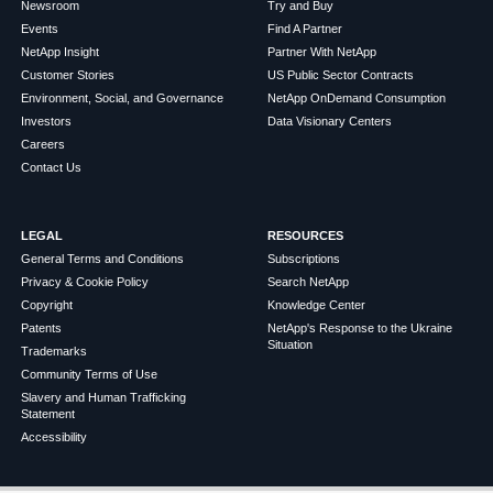
Newsroom
Try and Buy
Events
Find A Partner
NetApp Insight
Partner With NetApp
Customer Stories
US Public Sector Contracts
Environment, Social, and Governance
NetApp OnDemand Consumption
Investors
Data Visionary Centers
Careers
Contact Us
LEGAL
RESOURCES
General Terms and Conditions
Subscriptions
Privacy & Cookie Policy
Search NetApp
Copyright
Knowledge Center
Patents
NetApp's Response to the Ukraine
Situation
Trademarks
Community Terms of Use
Slavery and Human Trafficking
Statement
Accessibility