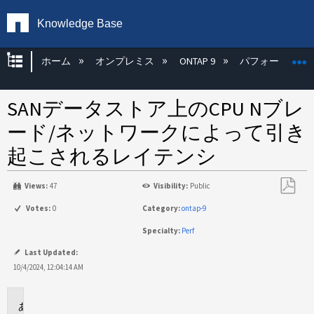
Knowledge Base
グローバル階層を展開/折りたたむ
ホーム
オンプレミス
ONTAP 9
パフォーマンス
SANデータストア上のCPU Nブレ
ード/ネットワークによって引き
起こされるレイテンシ
Views:
47
Visibility:
Public
PDF
Votes:
0
Category:
ontap-9
と
Specialty:
Perf
し
て
Last Updated:
保
10/4/2024, 12:04:14 AM
存
環