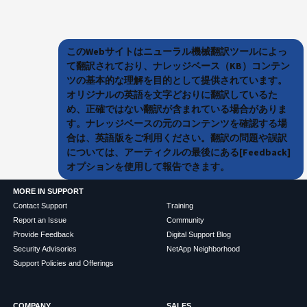
このWebサイトはニューラル機械翻訳ツールによっ
て翻訳されており、ナレッジベース（KB）コンテン
ツの基本的な理解を目的として提供されています。
オリジナルの英語を文字どおりに翻訳しているた
め、正確ではない翻訳が含まれている場合がありま
す。ナレッジベースの元のコンテンツを確認する場
合は、英語版をご利用ください。翻訳の問題や誤訳
については、アーティクルの最後にある[Feedback]
オプションを使用して報告できます。
MORE IN SUPPORT
Contact Support
Training
Report an Issue
Community
Provide Feedback
Digital Support Blog
Security Advisories
NetApp Neighborhood
Support Policies and Offerings
COMPANY
SALES