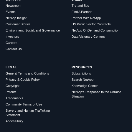
Newsroom
Try and Buy
Events
Find A Partner
NetApp Insight
Partner With NetApp
Customer Stories
US Public Sector Contracts
Environment, Social, and Governance
NetApp OnDemand Consumption
Investors
Data Visionary Centers
Careers
Contact Us
LEGAL
RESOURCES
General Terms and Conditions
Subscriptions
Privacy & Cookie Policy
Search NetApp
Copyright
Knowledge Center
Patents
NetApp's Response to the Ukraine
Situation
Trademarks
Community Terms of Use
Slavery and Human Trafficking
Statement
Accessibility