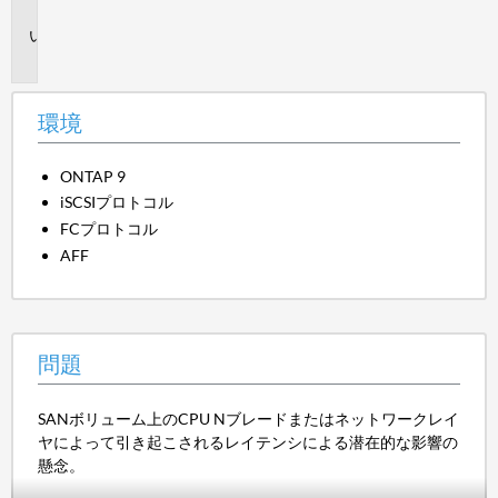
境
問
題
環境
ONTAP 9
iSCSIプロトコル
FCプロトコル
AFF
問題
SANボリューム上のCPU Nブレードまたはネットワークレイ
ヤによって引き起こされるレイテンシによる潜在的な影響の
懸念。