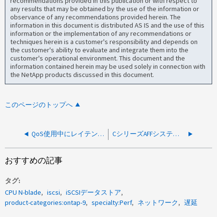
recommendations provided in this publication or with respect to
any results that may be obtained by the use of the information or
observance of any recommendations provided herein. The
information in this document is distributed AS IS and the use of this
information or the implementation of any recommendations or
techniques herein is a customer's responsibility and depends on
the customer's ability to evaluate and integrate them into the
customer's operational environment. This document and the
information contained herein may be used solely in connection with
the NetApp products discussed in this document.
このページのトップへ
QoS使用中にレイテンシが急激に増加する - 解決ガイド
CシリーズAFFシステム上のOracleデータベースのレイテンシの問題
おすすめの記事
タグ
CPU N-blade
iscsi
iSCSIデータストア
product-categories:ontap-9
specialty:Perf
ネットワーク
遅延