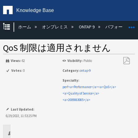
Knowledge Base
グローバル階層を展開/折りたたむ
ホーム
オンプレミス
ONTAP 9
パフォーマンス
QoS 制限は適用されません
Views:
62
Visibility:
Public
PDF
Votes:
0
Category:
ontap-9
と
Specialty:
し
perf<a>Performance</a><a>QoS</a>
て
<a>Quality of Service</a>
保
<a>2009063085</a>
存
Last Updated:
6/29/2022, 11:53:25 PM
環