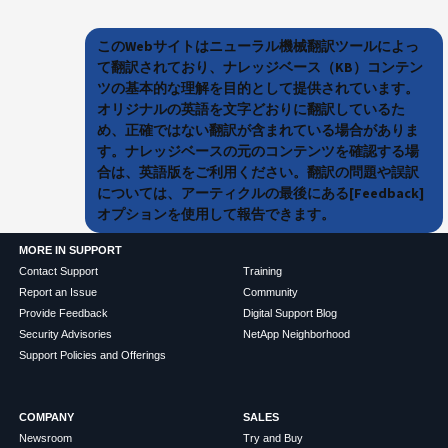
このWebサイトはニューラル機械翻訳ツールによっ
て翻訳されており、ナレッジベース（KB）コンテン
ツの基本的な理解を目的として提供されています。
オリジナルの英語を文字どおりに翻訳しているた
め、正確ではない翻訳が含まれている場合がありま
す。ナレッジベースの元のコンテンツを確認する場
合は、英語版をご利用ください。翻訳の問題や誤訳
については、アーティクルの最後にある[Feedback]
オプションを使用して報告できます。
MORE IN SUPPORT
Contact Support
Training
Report an Issue
Community
Provide Feedback
Digital Support Blog
Security Advisories
NetApp Neighborhood
Support Policies and Offerings
COMPANY
SALES
Newsroom
Try and Buy