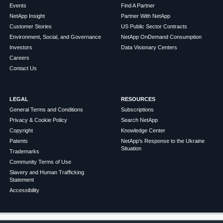
Events
Find A Partner
NetApp Insight
Partner With NetApp
Customer Stories
US Public Sector Contracts
Environment, Social, and Governance
NetApp OnDemand Consumption
Investors
Data Visionary Centers
Careers
Contact Us
LEGAL
RESOURCES
General Terms and Conditions
Subscriptions
Privacy & Cookie Policy
Search NetApp
Copyright
Knowledge Center
Patents
NetApp's Response to the Ukraine
Situation
Trademarks
Community Terms of Use
Slavery and Human Trafficking
Statement
Accessibility