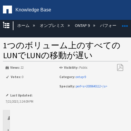
Knowledge Base
グローバル階層を展開/折りたたむ
ホーム
オンプレミス
ONTAP 9
パフォーマンス
1つのボリューム上のすべての
LUNでLUNの移動が遅い
Views:
22
Visibility:
Public
PDF
Votes:
0
Category:
ontap-9
と
Specialty:
perf<a>2009640112</a>
し
て
Last Updated:
保
7/21/2023, 2:24:09 PM
存
環
境
問