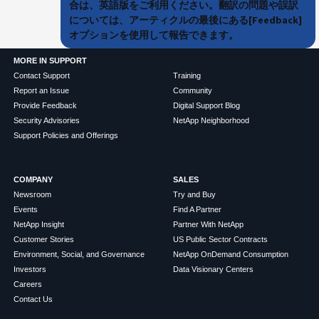
合は、英語版をご利用ください。翻訳の問題や誤訳
については、アーティクルの最後にある[Feedback]
オプションを使用して報告できます。
MORE IN SUPPORT
Contact Support
Training
Report an Issue
Community
Provide Feedback
Digital Support Blog
Security Advisories
NetApp Neighborhood
Support Policies and Offerings
COMPANY
SALES
Newsroom
Try and Buy
Events
Find A Partner
NetApp Insight
Partner With NetApp
Customer Stories
US Public Sector Contracts
Environment, Social, and Governance
NetApp OnDemand Consumption
Investors
Data Visionary Centers
Careers
Contact Us