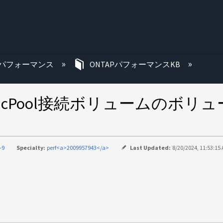
む
パフォーマンス
ONTAPパフォーマンスKB
ricPool接続ボリュームのボ
-9
Specialty:
perf<a>2009957943</a>
Last Updated:
8/20/2024, 11:53:15