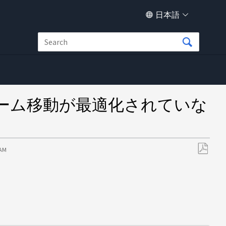
日本語
リューム移動が最適化されていな
 AM
PDF
と
し
て
保
存