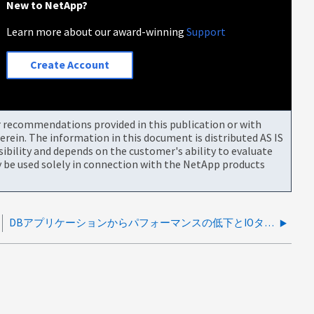
New to NetApp?
Learn more about our award-winning
Support
Create Account
or recommendations provided in this publication or with
rein. The information in this document is distributed AS IS
bility and depends on the customer's ability to evaluate
be used solely in connection with the NetApp products
DBアプリケーションからパフォーマンスの低下とIOタイムアウトが報告される