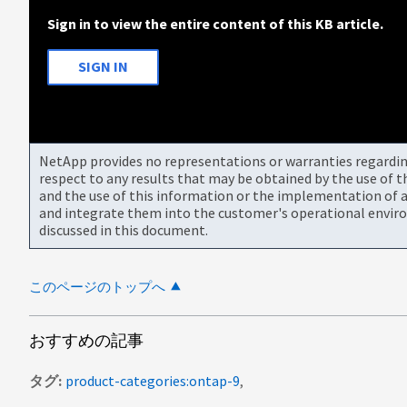
Sign in to view the entire content of this KB article.
SIGN IN
NetApp provides no representations or warranties regarding 
respect to any results that may be obtained by the use of 
and the use of this information or the implementation of a
and integrate them into the customer's operational envir
discussed in this document.
このページのトップへ
おすすめの記事
タグ
product-categories:ontap-9