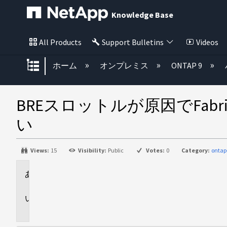
Knowledge Base
All Products
Support Bulletins
Videos
グローバル階層を展開/折りたた
ホーム
オンプレミス
ONTAP 9
BREスロットルが原因でFab
い
Views:
15
Visibility:
Public
Votes:
0
Category:
ontap
環
境
問
題