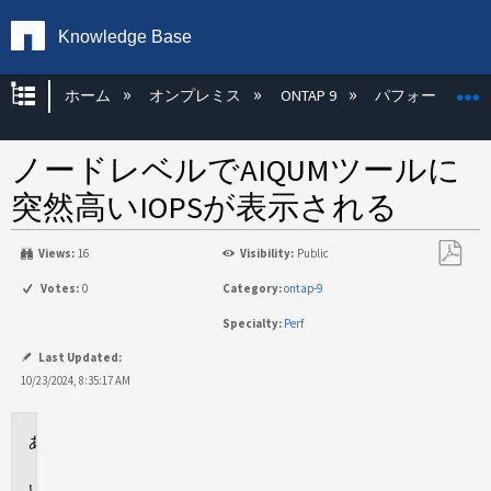
Knowledge Base
グローバル階層を展開/折りたたむ
ホーム
オンプレミス
ONTAP 9
パフォーマンス
ノードレベルでAIQUMツールに
突然高いIOPSが表示される
Views:
16
Visibility:
Public
PDF
Votes:
0
Category:
ontap-9
と
Specialty:
Perf
し
て
Last Updated:
保
10/23/2024, 8:35:17 AM
存
環
境
問