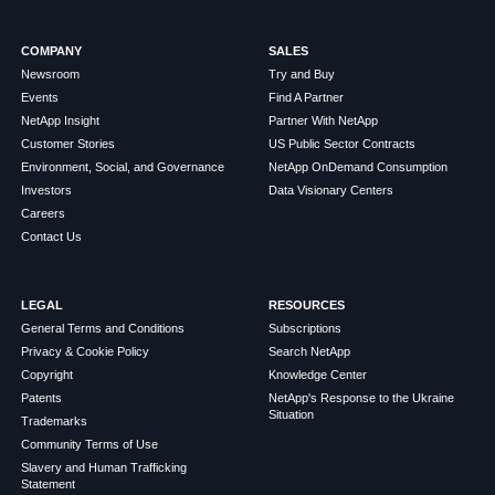
COMPANY
SALES
Newsroom
Try and Buy
Events
Find A Partner
NetApp Insight
Partner With NetApp
Customer Stories
US Public Sector Contracts
Environment, Social, and Governance
NetApp OnDemand Consumption
Investors
Data Visionary Centers
Careers
Contact Us
LEGAL
RESOURCES
General Terms and Conditions
Subscriptions
Privacy & Cookie Policy
Search NetApp
Copyright
Knowledge Center
Patents
NetApp's Response to the Ukraine
Situation
Trademarks
Community Terms of Use
Slavery and Human Trafficking
Statement