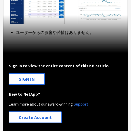
ユーザーからの影響や苦情はありません。
Sign in to view the entire content of this KB article.
SIGN IN
New to NetApp?
Learn more about our award-winning
Support
Create Account