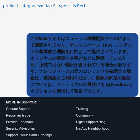
product-categories:ontap-9
specialty:Perf
このWebサイトはニューラル機械翻訳ツールによっ
て翻訳されており、ナレッジベース（KB）コンテン
ツの基本的な理解を目的として提供されています。
オリジナルの英語を文字どおりに翻訳しているた
め、正確ではない翻訳が含まれている場合がありま
す。ナレッジベースの元のコンテンツを確認する場
合は、英語版をご利用ください。翻訳の問題や誤訳
については、アーティクルの最後にある[Feedback]
オプションを使用して報告できます。
MORE IN SUPPORT
Contact Support
Training
Report an Issue
Community
Provide Feedback
Digital Support Blog
Security Advisories
NetApp Neighborhood
Support Policies and Offerings