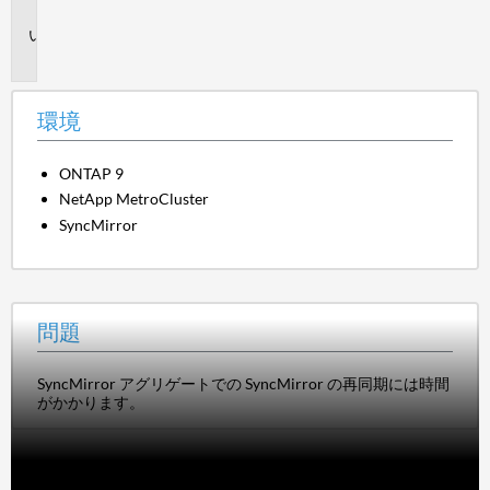
境
問
題
環境
ONTAP 9
NetApp MetroCluster
SyncMirror
問題
SyncMirror アグリゲートでの SyncMirror の再同期には時間
がかかります。