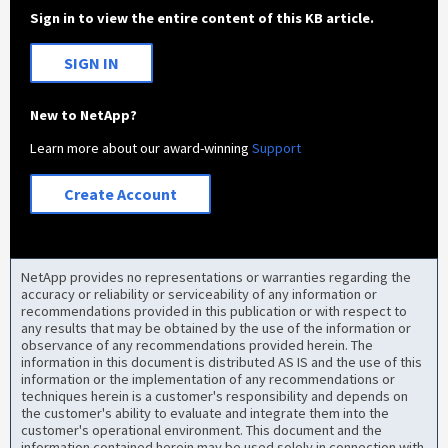
Sign in to view the entire content of this KB article.
SIGN IN
New to NetApp?
Learn more about our award-winning
Support
Create Account
NetApp provides no representations or warranties regarding the
accuracy or reliability or serviceability of any information or
recommendations provided in this publication or with respect to
any results that may be obtained by the use of the information or
observance of any recommendations provided herein. The
information in this document is distributed AS IS and the use of this
information or the implementation of any recommendations or
techniques herein is a customer's responsibility and depends on
the customer's ability to evaluate and integrate them into the
customer's operational environment. This document and the
information contained herein may be used solely in connection with