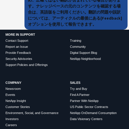
す。ナレッジベースの元のコンテンツを確認する場
合は、英語版をご利用ください。翻訳の問題や誤訳
については、アーティクルの最後にある[Feedback]
オプションを使用して報告できます。
MORE IN SUPPORT
Contact Support
Training
Report an Issue
Community
Provide Feedback
Digital Support Blog
Security Advisories
NetApp Neighborhood
Support Policies and Offerings
COMPANY
SALES
Newsroom
Try and Buy
Events
Find A Partner
NetApp Insight
Partner With NetApp
Customer Stories
US Public Sector Contracts
Environment, Social, and Governance
NetApp OnDemand Consumption
Investors
Data Visionary Centers
Careers