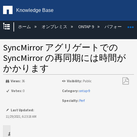
Knowledge Base
グローバル階層を展開/折りたたむ
ホーム
オンプレミス
ONTAP 9
パフォーマンス
SyncMirror アグリゲートでの
SyncMirror の再同期には時間が
かかります
Views:
36
Visibility:
Public
PDF
Votes:
0
Category:
ontap-9
と
Specialty:
Perf
し
て
Last Updated:
保
11/29/2021, 6:23:18 AM
存
環