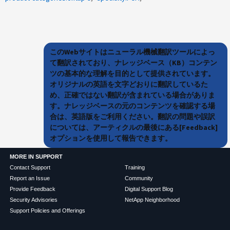
このWebサイトはニューラル機械翻訳ツールによっ
て翻訳されており、ナレッジベース（KB）コンテン
ツの基本的な理解を目的として提供されています。
オリジナルの英語を文字どおりに翻訳しているた
め、正確ではない翻訳が含まれている場合がありま
す。ナレッジベースの元のコンテンツを確認する場
合は、英語版をご利用ください。翻訳の問題や誤訳
については、アーティクルの最後にある[Feedback]
オプションを使用して報告できます。
MORE IN SUPPORT
Contact Support
Training
Report an Issue
Community
Provide Feedback
Digital Support Blog
Security Advisories
NetApp Neighborhood
Support Policies and Offerings