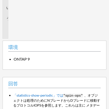
境
回
答
追
加
情
報
環境
ONTAP 9
回答
「statistics-show-periodic」では
、オブジ
"spin-ops"
ェクトは処理のためにNブレードからDブレードに移動す
るプロトコルIOPSを参照します。これらは主に メタデー