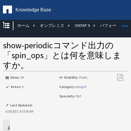
Knowledge Base
グローバル階層を展開/折りたたむ
ホーム
オンプレミス
ONTAP 9
パフォーマンス
show-periodicコマンド出力の
「spin_ops」とは何を意味しま
すか。
Views:
94
Visibility:
Public
PDF
Votes:
0
Category:
ontap-9
と
Specialty:
Perf
し
て
Last Updated:
保
8/29/2023, 9:53:58 AM
存
環