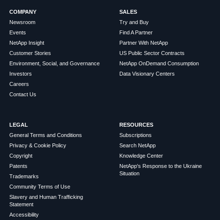
COMPANY
SALES
Newsroom
Try and Buy
Events
Find A Partner
NetApp Insight
Partner With NetApp
Customer Stories
US Public Sector Contracts
Environment, Social, and Governance
NetApp OnDemand Consumption
Investors
Data Visionary Centers
Careers
Contact Us
LEGAL
RESOURCES
General Terms and Conditions
Subscriptions
Privacy & Cookie Policy
Search NetApp
Copyright
Knowledge Center
Patents
NetApp's Response to the Ukraine
Situation
Trademarks
Community Terms of Use
Slavery and Human Trafficking
Statement
Accessibility