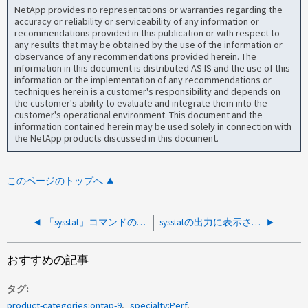
NetApp provides no representations or warranties regarding the
accuracy or reliability or serviceability of any information or
recommendations provided in this publication or with respect to
any results that may be obtained by the use of the information or
observance of any recommendations provided herein. The
information in this document is distributed AS IS and the use of this
information or the implementation of any recommendations or
techniques herein is a customer's responsibility and depends on
the customer's ability to evaluate and integrate them into the
customer's operational environment. This document and the
information contained herein may be used solely in connection with
the NetApp products discussed in this document.
このページのトップへ
「sysstat」コマンドの意味
sysstatの出力に表示される「CP time」とはどういう意味ですか。
おすすめの記事
タグ
product-categories:ontap-9
specialty:Perf