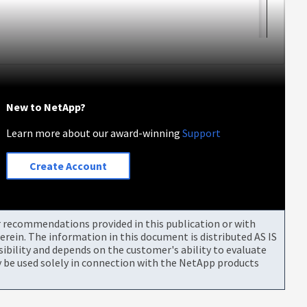
New to NetApp?
Learn more about our award-winning
Support
Create Account
or recommendations provided in this publication or with
rein. The information in this document is distributed AS IS
bility and depends on the customer's ability to evaluate
be used solely in connection with the NetApp products