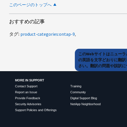
このページのトップへ
おすすめの記事
タグ
product-categories:ontap-9
このWebサイトはニュー
の英語を文字どおりに翻訳
さい。翻訳の問題や誤訳につ
MORE IN SUPPORT
Contact Support
Training
Report an Issue
Community
Provide Feedback
Digital Support Blog
Security Advisories
NetApp Neighborhood
Support Policies and Offerings