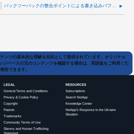
バックツーバックの整合ポイントによる書き込みパフォーマンスへの影響
ンテンツの基本的な理解を目的として提供されています。オリジナル
ッジベースの元のコンテンツを確認する場合は、英語版をご利用くだ
て報告できます。
LEGAL
RESOURCES
General Terms and Conditions
Subscriptions
Privacy & Cookie Policy
Search NetApp
Copyright
Knowledge Center
Patents
NetApp's Response to the Ukraine
Situation
Trademarks
Community Terms of Use
Slavery and Human Trafficking
Statement