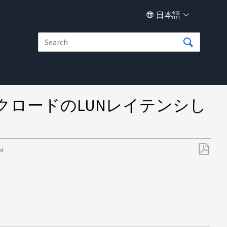
日本語
ロードのLUNレイテンシし
AM
PDF
と
し
て
保
存