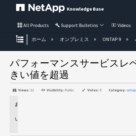
Knowledge Base
All Products
Support Bulletins
Videos
グローバル階層を展開/折りたた
ホーム
オンプレミス
ONTAP 9
パフォーマンスサービスレベ
きい値を超過
Views:
22
Visibility:
Public
Votes:
0
Category:
ontap
環
境
問
題