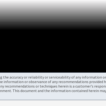
the accuracy or reliability or serviceability of any information 
the information or observance of any recommendations provided he
ny recommendations or techniques herein is a customer's responsi
onment. This document and the information contained herein may 