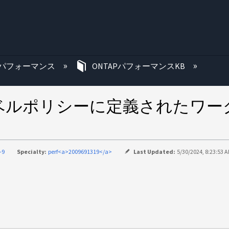
む
パフォーマンス
ONTAPパフォーマンスKB
ルポリシーに定義されたワーク
-9
Specialty:
perf<a>2009691319</a>
Last Updated:
5/30/2024, 8:23:53 