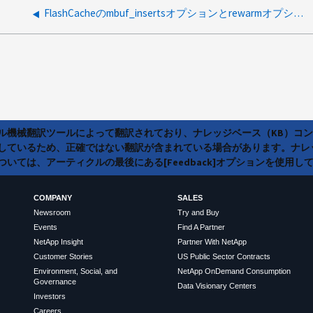
FlashCacheのmbuf_insertsオプションとrewarmオプションを有効にすると、パフォーマンスが低下しますか？
ラル機械翻訳ツールによって翻訳されており、ナレッジベース（KB）コ
しているため、正確ではない翻訳が含まれている場合があります。ナレ
いては、アーティクルの最後にある[Feedback]オプションを使用し
COMPANY
SALES
Newsroom
Try and Buy
Events
Find A Partner
NetApp Insight
Partner With NetApp
Customer Stories
US Public Sector Contracts
Environment, Social, and
NetApp OnDemand Consumption
Governance
Data Visionary Centers
Investors
Careers