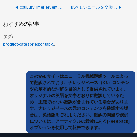
cpuBusyTimePerCent メトリックは断続的なCPU使用率のスパイクを示します
NSMモジュールを交換したときに長いCPが発生しました
おすすめの記事
タグ
product-categories:ontap-9
このWebサイトはニューラル機械翻訳ツールによっ
て翻訳されており、ナレッジベース（KB）コンテン
ツの基本的な理解を目的として提供されています。
オリジナルの英語を文字どおりに翻訳しているた
め、正確ではない翻訳が含まれている場合がありま
す。ナレッジベースの元のコンテンツを確認する場
合は、英語版をご利用ください。翻訳の問題や誤訳
については、アーティクルの最後にある[Feedback]
オプションを使用して報告できます。