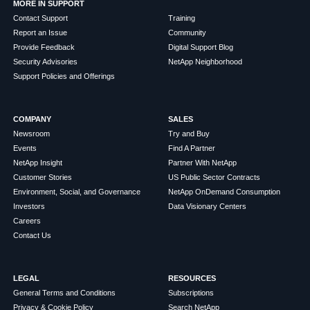
MORE IN SUPPORT
Contact Support
Training
Report an Issue
Community
Provide Feedback
Digital Support Blog
Security Advisories
NetApp Neighborhood
Support Policies and Offerings
COMPANY
SALES
Newsroom
Try and Buy
Events
Find A Partner
NetApp Insight
Partner With NetApp
Customer Stories
US Public Sector Contracts
Environment, Social, and Governance
NetApp OnDemand Consumption
Investors
Data Visionary Centers
Careers
Contact Us
LEGAL
RESOURCES
General Terms and Conditions
Subscriptions
Privacy & Cookie Policy
Search NetApp