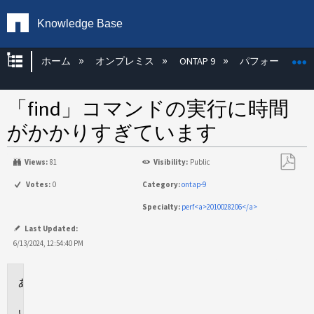
Knowledge Base
グローバル階層を展開/折りたたむ
ホーム
オンプレミス
ONTAP 9
パフォーマンス
「find」コマンドの実行に時間
がかかりすぎています
Views:
81
Visibility:
Public
PDF
Votes:
0
Category:
ontap-9
と
Specialty:
perf<a>2010028206</a>
し
て
Last Updated:
保
6/13/2024, 12:54:40 PM
存
環
境
問