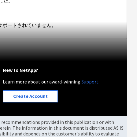
ました。
n は現在サポートされていません。
New to NetApp?
Learn more about our award-winning
Support
Create Account
or recommendations provided in this publication or with
rein. The information in this document is distributed AS IS
bility and depends on the customer's ability to evaluate