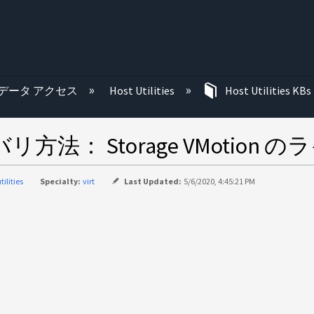
む
データ アクセス
Host Utilities
Host Utilities KBs
バリ方法： Storage VMotion
tilities
Specialty:
virt
Last Updated:
5/6/2020, 4:45:21 PM