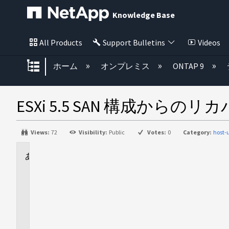
Knowledge Base
All Products
Support Bulletins
Videos
グローバル階層を展開/折りたた
ホーム
オンプレミス
ONTAP 9
ESXi 5.5 SAN 構成からのリカ
Views:
72
Visibility:
Public
Votes:
0
Category:
host-u
に
適
用
さ
れ
ま
す