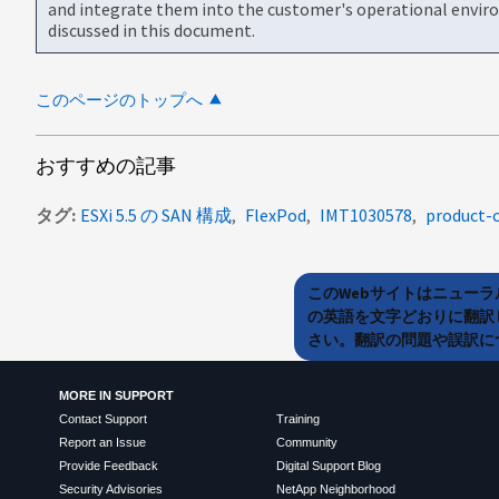
and integrate them into the customer's operational envir
discussed in this document.
このページのトップへ
おすすめの記事
タグ
ESXi 5.5 の SAN 構成
FlexPod
IMT1030578
product-c
このWebサイトはニュー
の英語を文字どおりに翻訳
さい。翻訳の問題や誤訳につ
MORE IN SUPPORT
Contact Support
Training
Report an Issue
Community
Provide Feedback
Digital Support Blog
Security Advisories
NetApp Neighborhood