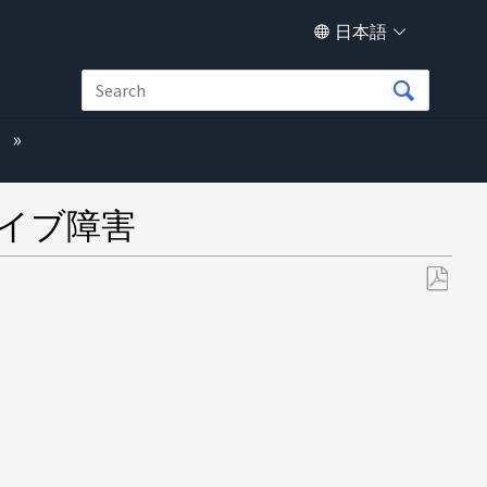
日本語
 のライブ障害
PDF
と
し
て
保
存