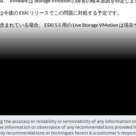
VMware は Storage VMotion の障害の根本原因を特定し
は今後の ESXi リリースでこの問題に対処する予定です。
まれている場合、 ESXi 5.5 用の Live Storage VMotio
the accuracy or reliability or serviceability of any information 
the information or observance of any recommendations provided he
ny recommendations or techniques herein is a customer's responsi