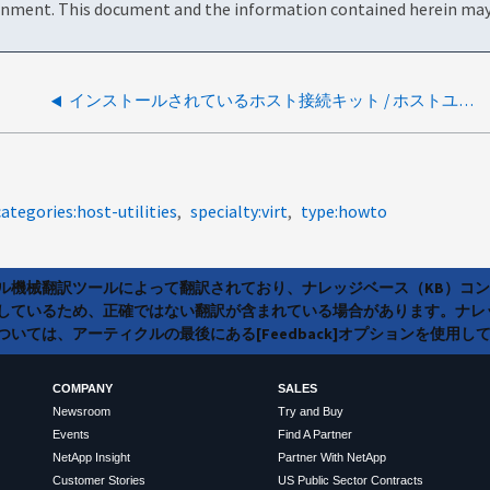
onment. This document and the information contained herein may 
インストールされているホスト接続キット / ホストユーティリティのバージョンを確認する方法
ategories:host-utilities
specialty:virt
type:howto
ラル機械翻訳ツールによって翻訳されており、ナレッジベース（KB）コ
しているため、正確ではない翻訳が含まれている場合があります。ナレ
いては、アーティクルの最後にある[Feedback]オプションを使用し
COMPANY
SALES
Newsroom
Try and Buy
Events
Find A Partner
NetApp Insight
Partner With NetApp
Customer Stories
US Public Sector Contracts