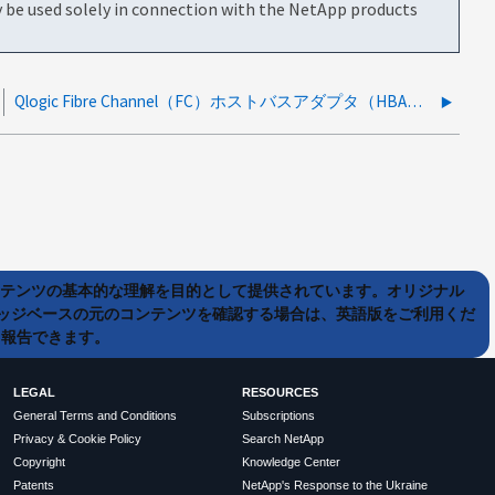
be used solely in connection with the NetApp products
Qlogic Fibre Channel（FC）ホストバスアダプタ（HBA）をストレージエリアネットワーク（SAN）からのブート用に設定する方法
ンテンツの基本的な理解を目的として提供されています。オリジナル
ッジベースの元のコンテンツを確認する場合は、英語版をご利用くだ
て報告できます。
LEGAL
RESOURCES
General Terms and Conditions
Subscriptions
Privacy & Cookie Policy
Search NetApp
Copyright
Knowledge Center
Patents
NetApp's Response to the Ukraine