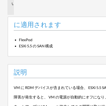
説
明
に適用されます
FlexPod
ESXi 5.5 の SAN 構成
説明
VM に RDM デバイスが含まれている場合、 ESXi 5.5
障害が発生すると、 VM の電源が自動的にオフにな