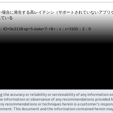
高い場合に発生する高レイテンシ（サポートされていないアプリ
まれている
：ID=0x3118 op=5 state=7->8 r：s：c=3105：2：0
the accuracy or reliability or serviceability of any information 
the information or observance of any recommendations provided he
ny recommendations or techniques herein is a customer's responsi
onment. This document and the information contained herein may 