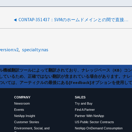
CONTAP-351437：SVMのホームドメインとの間で直接双方向の信頼関係が確立されていないサブドメインのWindowsユーザがUNIXからWindowsへのマッピングで検索されない
version:v2
specialty:nas
ラル機械翻訳ツールによって翻訳されており、ナレッジベース（KB）コ
しているため、正確ではない翻訳が含まれている場合があります。ナレ
いては、アーティクルの最後にある[Feedback]オプションを使用し
COMPANY
SALES
Newsroom
Try and Buy
Events
Find A Partner
NetApp Insight
Partner With NetApp
Customer Stories
US Public Sector Contracts
Environment, Social, and
NetApp OnDemand Consumption