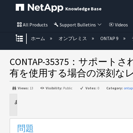
Knowledge Base
All Products
Support Bulletins
Videos
グローバル階層を展開/折りたた
ホーム
オンプレミス
ONTAP 9
CONTAP-35375：サポ
有を使用する場合の深刻な
Views:
13
Visibility:
Public
Votes:
0
Category:
ontap
問
題
問題