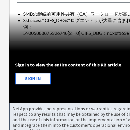
SMBの継続的可用性共有（CA）ワークロードが
SktracesにCIFS_DBGのログエントリが大量に含
例：
59005888875326748[2：0] CIFS_DBG：n0xbf163e
Sign in to view the entire content of this KB article.
SIGN IN
NetApp provides no representations or warranties regarding 
respect to any results that may be obtained by the use of 
and the use of this information or the implementation of a
and integrate them into the customer's operational envir