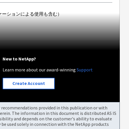
ケーションによる使用も含む）
New to NetApp?
Learn more about our award-winning
Support
Create Account
or recommendations provided in this publication or with
rein. The information in this document is distributed AS IS
bility and depends on the customer's ability to evaluate
be used solely in connection with the NetApp products