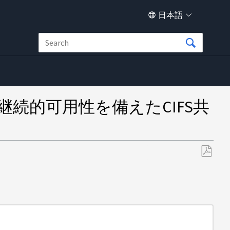
日本語
で継続的可用性を備えたCIFS共
PDF
と
し
て
保
存