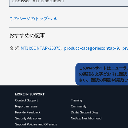
discussed in this document.
このページのトップへ
おすすめの記事
タグ
MTJI:CONTAP-35375
product-categories:ontap-9
pr
このWebサイトはニュー
の英語を文字どおりに翻訳
さい。翻訳の問題や誤訳につ
MORE IN SUPPORT
Contact Support
Training
Report an Issue
Community
Provide Feedback
Digital Support Blog
Security Advisories
NetApp Neighborhood
Support Policies and Offerings