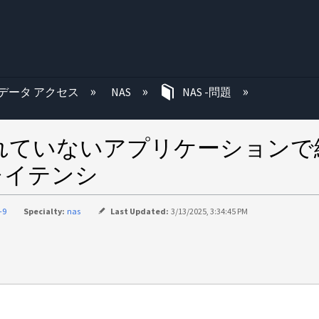
む
データ アクセス
NAS
NAS -問題
ートされていないアプリケーション
レイテンシ
-9
Specialty:
nas
Last Updated:
3/13/2025, 3:34:45 PM