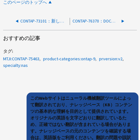
このページのトップへ
CONTAP-73101：新しいユーザにNTFSボリュームと同じユーザマッピングが設定されている場合にUNIX所有権が更新されない
CONTAP-76370：DOCがベースファイルに設定されているストリームを削除すると、原因システムが停止したり、ARLがハングしたりすることがある
おすすめの記事
タグ
MTJI:CONTAP-75463
product-categories:ontap-9
prversion:v2
specialty:nas
このWebサイトはニューラル機械翻訳ツールによっ
て翻訳されており、ナレッジベース（KB）コンテン
ツの基本的な理解を目的として提供されています。
オリジナルの英語を文字どおりに翻訳しているた
め、正確ではない翻訳が含まれている場合がありま
す。ナレッジベースの元のコンテンツを確認する場
合は、英語版をご利用ください。翻訳の問題や誤訳