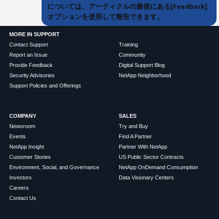
については、アーティクルの最後にある[Feedback]
オプションを使用して報告できます。
MORE IN SUPPORT
Contact Support
Training
Report an Issue
Community
Provide Feedback
Digital Support Blog
Security Advisories
NetApp Neighborhood
Support Policies and Offerings
COMPANY
SALES
Newsroom
Try and Buy
Events
Find A Partner
NetApp Insight
Partner With NetApp
Customer Stories
US Public Sector Contracts
Environment, Social, and Governance
NetApp OnDemand Consumption
Investors
Data Visionary Centers
Careers
Contact Us