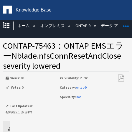
Knowledge Base
グローバル階層を展開/折りたたむ
ホーム
オンプレミス
ONTAP 9
データ アクセス
CONTAP-75463：ONTAP EMSエラ
ーNblade.nfsConnResetAndClose
severity lowered
Views:
10
Visibility:
Public
PDF
Votes:
0
Category:
ontap-9
と
Specialty:
nas
し
て
Last Updated:
保
4/9/2025, 1:36:59 PM
存
問