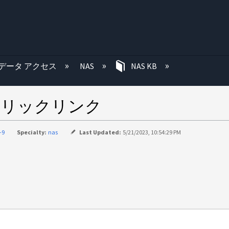
む
データ アクセス
NAS
NAS KB
ンボリックリンク
-9
Specialty:
nas
Last Updated:
5/21/2023, 10:54:29 PM