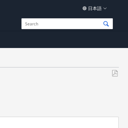
日本語
PDF
と
し
て
保
存