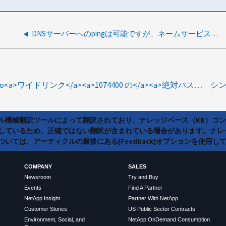
DNSサーバーへのpingは可能ですが、ネームサービスを使用した通信ができません。
type:howto<a>ワイドリンク</a><a>1074400 の</a><a>絶対パス</a>
シン
ラル機械翻訳ツールによって翻訳されており、ナレッジベース（KB）コ
しているため、正確ではない翻訳が含まれている場合があります。ナレ
いては、アーティクルの最後にある[Feedback]オプションを使用し
COMPANY
SALES
Newsroom
Try and Buy
Events
Find A Partner
NetApp Insight
Partner With NetApp
Customer Stories
US Public Sector Contracts
Environment, Social, and
NetApp OnDemand Consumption