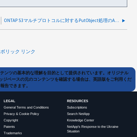
ONTAP S3マルチプロトコルに対するPutObject処理のAccessDeniedエラー
ボリック リンク
ンテンツの基本的な理解を目的として提供されています。オリジナル
ッジベースの元のコンテンツを確認する場合は、英語版をご利用くだ
て報告できます。
LEGAL
RESOURCES
General Terms and Conditions
Subscriptions
Privacy & Cookie Policy
Search NetApp
Copyright
Knowledge Center
Patents
NetApp's Response to the Ukraine
Situation
Trademarks