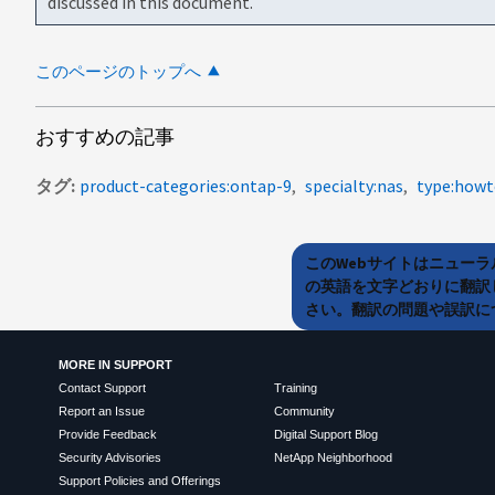
discussed in this document.
このページのトップへ
おすすめの記事
タグ
product-categories:ontap-9
specialty:nas
このWebサイトはニュー
の英語を文字どおりに翻訳
さい。翻訳の問題や誤訳につ
MORE IN SUPPORT
Contact Support
Training
Report an Issue
Community
Provide Feedback
Digital Support Blog
Security Advisories
NetApp Neighborhood
Support Policies and Offerings