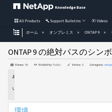
Knowledge Base
All Products
Support Bulletins
Videos
グローバル階層を展開/折りたた
ホーム
オンプレミス
ONTAP 9
ONTAP 9 の絶対パスのシ
Views:
96
Visibility:
Public
Votes:
0
Category:
ontap
環
境
説
明
環境