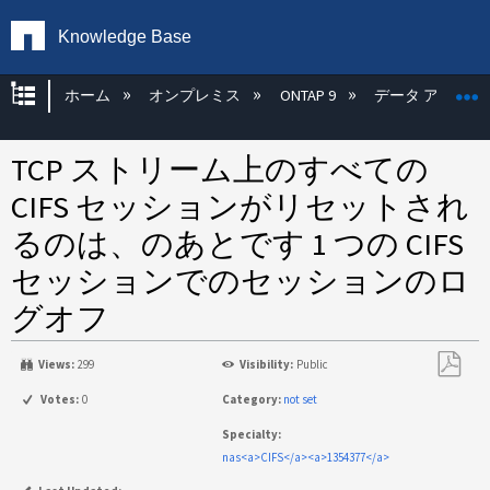
Knowledge Base
グローバル階層を展開/折りたたむ
ホーム
オンプレミス
ONTAP 9
データ アクセス
TCP ストリーム上のすべての
CIFS セッションがリセットされ
るのは、のあとです 1 つの CIFS
セッションでのセッションのロ
グオフ
Views:
299
Visibility:
Public
PDF
Votes:
0
Category:
not set
と
Specialty:
し
nas<a>CIFS</a><a>1354377</a>
て