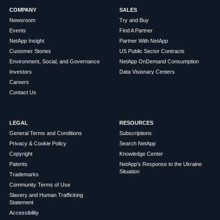
COMPANY
SALES
Newsroom
Try and Buy
Events
Find A Partner
NetApp Insight
Partner With NetApp
Customer Stories
US Public Sector Contracts
Environment, Social, and Governance
NetApp OnDemand Consumption
Investors
Data Visionary Centers
Careers
Contact Us
LEGAL
RESOURCES
General Terms and Conditions
Subscriptions
Privacy & Cookie Policy
Search NetApp
Copyright
Knowledge Center
Patents
NetApp's Response to the Ukraine
Situation
Trademarks
Community Terms of Use
Slavery and Human Trafficking
Statement
Accessibility