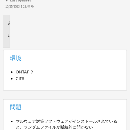
保
Last Updated:
存
10/25/2023, 1:22:48 PM
環
境
問
題
環境
ONTAP 9
CIFS
問題
マルウェア対策ソフトウェアがインストールされている
と、ランダムファイルが断続的に開かない