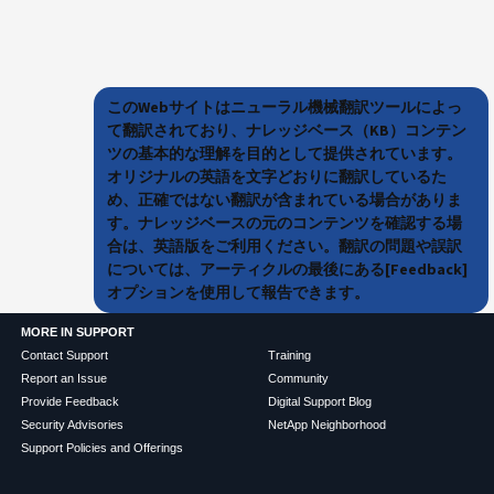
このWebサイトはニューラル機械翻訳ツールによっ
て翻訳されており、ナレッジベース（KB）コンテン
ツの基本的な理解を目的として提供されています。
オリジナルの英語を文字どおりに翻訳しているた
め、正確ではない翻訳が含まれている場合がありま
す。ナレッジベースの元のコンテンツを確認する場
合は、英語版をご利用ください。翻訳の問題や誤訳
については、アーティクルの最後にある[Feedback]
オプションを使用して報告できます。
MORE IN SUPPORT
Contact Support
Training
Report an Issue
Community
Provide Feedback
Digital Support Blog
Security Advisories
NetApp Neighborhood
Support Policies and Offerings