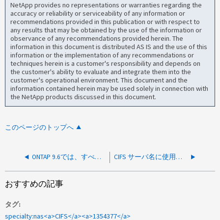
NetApp provides no representations or warranties regarding the
accuracy or reliability or serviceability of any information or
recommendations provided in this publication or with respect to
any results that may be obtained by the use of the information or
observance of any recommendations provided herein. The
information in this document is distributed AS IS and the use of this
information or the implementation of any recommendations or
techniques herein is a customer's responsibility and depends on
the customer's ability to evaluate and integrate them into the
customer's operational environment. This document and the
information contained herein may be used solely in connection with
the NetApp products discussed in this document.
このページのトップへ
ONTAP 9.6では、すべてのCIFS共有にNTLM経由でアクセスできません。
CIFS サーバ名に使用できる DNS A ホストレコードがない場合、 SVM ですべての CIFS 共有にアクセスできません
おすすめの記事
タグ
specialty:nas<a>CIFS</a><a>1354377</a>