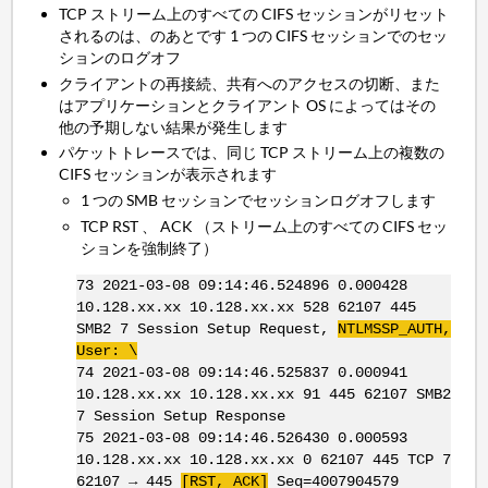
TCP ストリーム上のすべての CIFS セッションがリセット
されるのは、のあとです 1 つの CIFS セッションでのセッ
ションのログオフ
クライアントの再接続、共有へのアクセスの切断、また
はアプリケーションとクライアント OS によってはその
他の予期しない結果が発生します
パケットトレースでは、同じ TCP ストリーム上の複数の
CIFS セッションが表示されます
1 つの SMB セッションでセッションログオフします
TCP RST 、 ACK （ストリーム上のすべての CIFS セッ
ションを強制終了）
73 2021-03-08 09:14:46.524896 0.000428
10.128.xx.xx 10.128.xx.xx 528 62107 445
SMB2 7 Session Setup Request,
NTLMSSP
_
AUTH
,
User: \
74 2021-03-08 09:14:46.525837 0.000941
10.128.xx.xx 10.128.xx.xx 91 445 62107 SMB2
7 Session Setup Response
75 2021-03-08 09:14:46.526430 0.000593
10.128.xx.xx 10.128.xx.xx 0 62107 445 TCP 7
62107 → 445
[
RST
,
ACK
]
Seq=4007904579