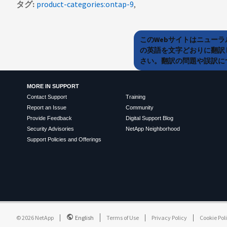
タグ
product-categories:ontap-9
このWebサイトはニュー
の英語を文字どおりに翻訳
さい。翻訳の問題や誤訳につ
MORE IN SUPPORT
Contact Support
Training
Report an Issue
Community
Provide Feedback
Digital Support Blog
Security Advisories
NetApp Neighborhood
Support Policies and Offerings
©
2026
NetApp
English
Terms of Use
Privacy Policy
Cookie Pol