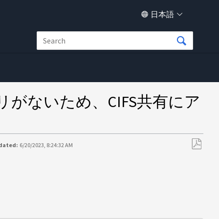
日本語
がないため、CIFS共有にア
dated:
6/20/2023, 8:24:32 AM
PDF
と
し
て
保
存