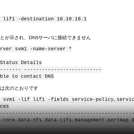
 lif1 -destination 10.10.10.1
ことが示され、DNSサーバに接続できません
rver svm1 -name-server *
atus Details
------- --------------------------
ble
to contact DNS
ーは次のとおりです
 svm1 -lif lif1 -fields service-policy,servi
ces
--------------------------------------------
core,data-nfs,data-cifs,management-portmap,d