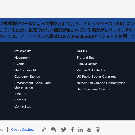
ラル機械翻訳ツールによって翻訳されており、ナレッジベース（KB）コ
しているため、正確ではない翻訳が含まれている場合があります。ナレ
いては、アーティクルの最後にある[Feedback]オプションを使用し
COMPANY
SALES
Newsroom
Try and Buy
Events
Find A Partner
NetApp Insight
Partner With NetApp
Customer Stories
US Public Sector Contracts
Environment, Social, and
NetApp OnDemand Consumption
Governance
Data Visionary Centers
Investors
Careers
Contact Us
icy
Cookie Settings