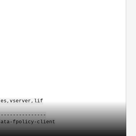
ces,vserver,lif
----------------
ata-fpolicy-client