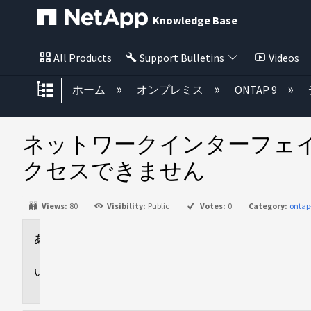
Knowledge Base
All Products
Support Bulletins
Videos
グローバル階層を展開/折りたた
ホーム
オンプレミス
ONTAP 9
ネットワークインターフェイ
クセスできません
Views:
80
Visibility:
Public
Votes:
0
Category:
ontap
環
境
問
題