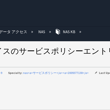
む
データ アクセス
NAS
NAS KB
スのサービスポリシーエントリ
-9
Specialty:
nas<a>サービスポリシー</a><a>2009377138</a>
Last Up