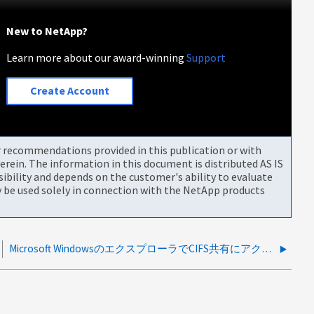
New to NetApp?
Learn more about our award-winning
Support
Create Account
or recommendations provided in this publication or with
rein. The information in this document is distributed AS IS
bility and depends on the customer's ability to evaluate
be used solely in connection with the NetApp products
Microsoft WindowsのエクスプローラでCIFS共有にアクセスできないが、マウントされたドライブは機能する