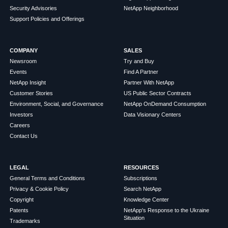
Security Advisories
NetApp Neighborhood
Support Policies and Offerings
COMPANY
SALES
Newsroom
Try and Buy
Events
Find A Partner
NetApp Insight
Partner With NetApp
Customer Stories
US Public Sector Contracts
Environment, Social, and Governance
NetApp OnDemand Consumption
Investors
Data Visionary Centers
Careers
Contact Us
LEGAL
RESOURCES
General Terms and Conditions
Subscriptions
Privacy & Cookie Policy
Search NetApp
Copyright
Knowledge Center
Patents
NetApp's Response to the Ukraine
Situation
Trademarks