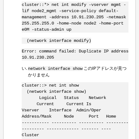
cluster::*> net int modify -vserver mgmt -
lif node2_mgmt -service-policy default-
management -address 10.91.230.205 -netmask
255.255.255.0 -home-node node2 -home-port
e0M -status-admin up
(network interface modify)
Error: command failed: Duplicate IP address
10.91.230.205
このIPアドレスが見つ
network interface show
かりません
cluster::> net int show
(network interface show)
Logical Status Network
Current Current Is
Vserver Interface Admin/Oper
Address/Mask Node Port Home
----------- ---------- ---------- ---------
--------- ------------- ------- ----
Cluster