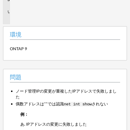
境
問
題
環境
ONTAP 9
問題
ノード管理IPの変更が重複したIPアドレスで失敗しまし
た
偶数アドレスは""では認識
されない
net int show
例：
IPアドレスの変更に失敗しました