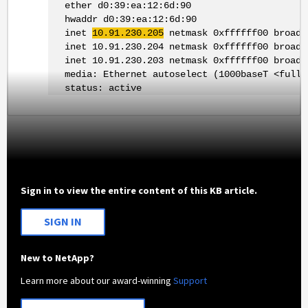
ether d0:39:ea:12:6d:90
hwaddr d0:39:ea:12:6d:90
inet
10.91.230.205
netmask 0xffffff00 broadc
inet 10.91.230.204 netmask 0xffffff00 broadca
inet 10.91.230.203 netmask 0xffffff00 broadca
media: Ethernet autoselect (1000baseT <full-d
status: active
Sign in to view the entire content of this KB article.
SIGN IN
New to NetApp?
Learn more about our award-winning
Support