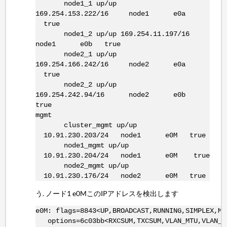
node1_1 up/up
169.254.153.222/16 node1 e0a
true
node1_2 up/up 169.254.11.197/16
node1 e0b true
node2_1 up/up
169.254.166.242/16 node2 e0a
true
node2_2 up/up
169.254.242.94/16 node2 e0b
true
mgmt
cluster_mgmt up/up
10.91.230.203/24 node1 e0M true
node1_mgmt up/up
10.91.230.204/24 node1 e0M true
node2_mgmt up/up
10.91.230.176/24 node2 e0M true
ノード1 e0MこのIPアドレスを検出します
e0M: flags=8843<UP,BROADCAST,RUNNING,SIMPLEX,MU
options=6c03bb<RXCSUM,TXCSUM,VLAN_MTU,VLAN_HWT