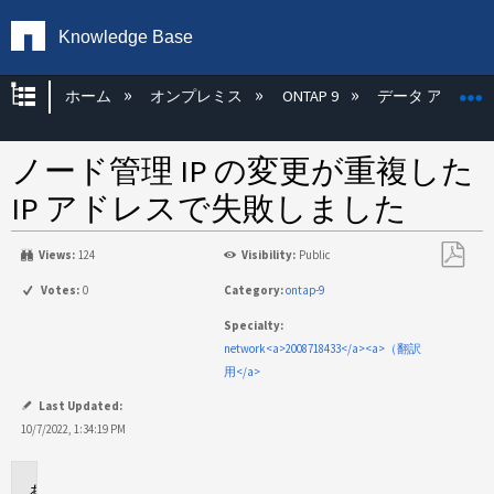
Knowledge Base
グローバル階層を展開/折りたたむ
ホーム
オンプレミス
ONTAP 9
データ アクセス
ノード管理 IP の変更が重複した
IP アドレスで失敗しました
Views:
124
Visibility:
Public
PDF
Votes:
0
Category:
ontap-9
と
Specialty:
し
network<a>2008718433</a><a>（翻訳
て
用</a>
保
存
Last Updated:
10/7/2022, 1:34:19 PM
環