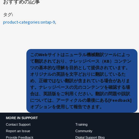
おすすめの記事
タグ
product-categories:ontap-9
このWebサイトはニューラル機械翻訳ツールによっ
て翻訳されており、ナレッジベース（KB）コンテン
ツの基本的な理解を目的として提供されています。
オリジナルの英語を文字どおりに翻訳しているた
め、正確ではない翻訳が含まれている場合がありま
す。ナレッジベースの元のコンテンツを確認する場
合は、英語版をご利用ください。翻訳の問題や誤訳
については、アーティクルの最後にある[Feedback]
オプションを使用して報告できます。
MORE IN SUPPORT
Contact Support
Training
Report an Issue
Community
Provide Feedback
Digital Support Blog