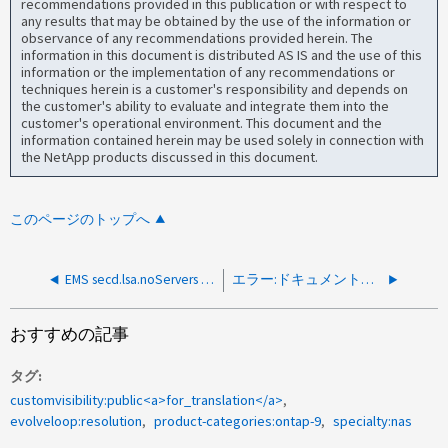
recommendations provided in this publication or with respect to
any results that may be obtained by the use of the information or
observance of any recommendations provided herein. The
information in this document is distributed AS IS and the use of this
information or the implementation of any recommendations or
techniques herein is a customer's responsibility and depends on
the customer's ability to evaluate and integrate them into the
customer's operational environment. This document and the
information contained herein may be used solely in connection with
the NetApp products discussed in this document.
このページのトップへ
EMS secd.lsa.noServers - 解決ガイド
エラー:ドキュメントがMicrosoft Officeファイルに保存されていません
おすすめの記事
タグ
customvisibility:public<a>for_translation</a>
evolveloop:resolution
product-categories:ontap-9
specialty:nas