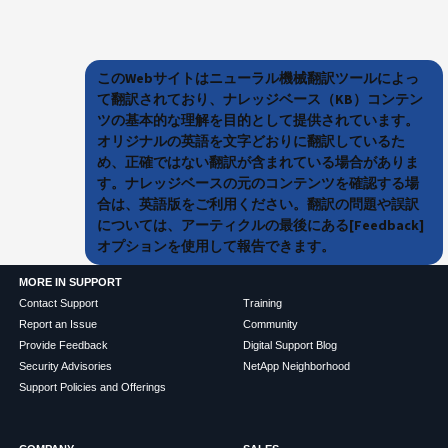
このWebサイトはニューラル機械翻訳ツールによっ
て翻訳されており、ナレッジベース（KB）コンテン
ツの基本的な理解を目的として提供されています。
オリジナルの英語を文字どおりに翻訳しているた
め、正確ではない翻訳が含まれている場合がありま
す。ナレッジベースの元のコンテンツを確認する場
合は、英語版をご利用ください。翻訳の問題や誤訳
については、アーティクルの最後にある[Feedback]
オプションを使用して報告できます。
MORE IN SUPPORT
Contact Support
Training
Report an Issue
Community
Provide Feedback
Digital Support Blog
Security Advisories
NetApp Neighborhood
Support Policies and Offerings