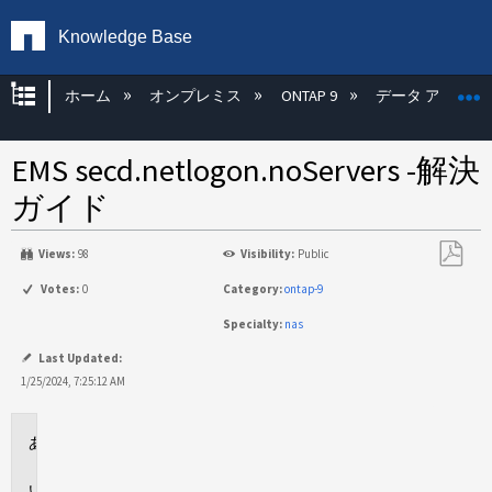
Knowledge Base
グローバル階層を展開/折りたたむ
ホーム
オンプレミス
ONTAP 9
データ アクセス
EMS secd.netlogon.noServers -解決
ガイド
Views:
98
Visibility:
Public
PDF
Votes:
0
Category:
ontap-9
と
Specialty:
nas
し
て
Last Updated:
保
1/25/2024, 7:25:12 AM
存
環
境
説