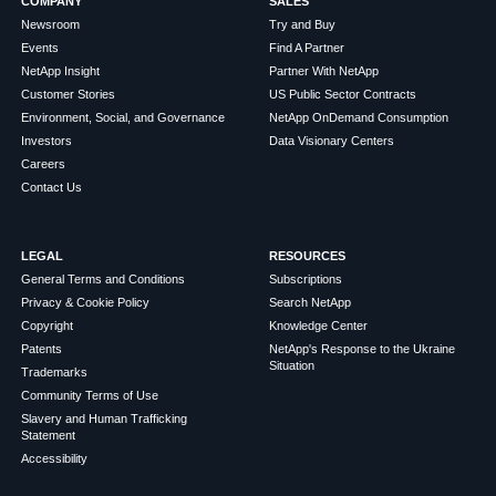
COMPANY
SALES
Newsroom
Try and Buy
Events
Find A Partner
NetApp Insight
Partner With NetApp
Customer Stories
US Public Sector Contracts
Environment, Social, and Governance
NetApp OnDemand Consumption
Investors
Data Visionary Centers
Careers
Contact Us
LEGAL
RESOURCES
General Terms and Conditions
Subscriptions
Privacy & Cookie Policy
Search NetApp
Copyright
Knowledge Center
Patents
NetApp's Response to the Ukraine
Situation
Trademarks
Community Terms of Use
Slavery and Human Trafficking
Statement
Accessibility