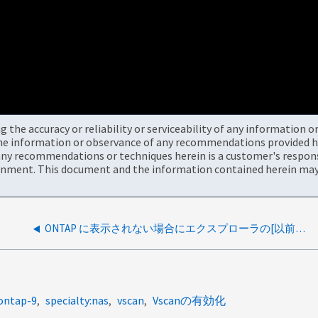
the accuracy or reliability or serviceability of any information 
the information or observance of any recommendations provided he
ny recommendations or techniques herein is a customer's responsi
onment. This document and the information contained herein may 
ONTAP に表示されない場合にエクスプローラの[以前のバージョン]タブを有効にします
:ontap-9
specialty:nas
vscan
Vscanの有効化