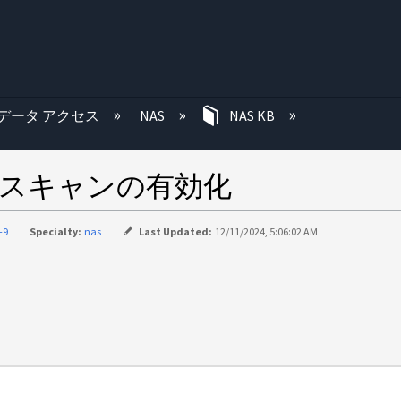
む
データ アクセス
NAS
NAS KB
ルススキャンの有効化
-9
Specialty:
nas
Last Updated:
12/11/2024, 5:06:02 AM