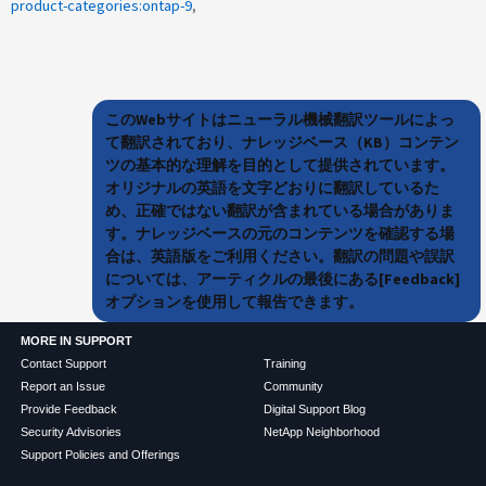
product-categories:ontap-9
このWebサイトはニューラル機械翻訳ツールによっ
て翻訳されており、ナレッジベース（KB）コンテン
ツの基本的な理解を目的として提供されています。
オリジナルの英語を文字どおりに翻訳しているた
め、正確ではない翻訳が含まれている場合がありま
す。ナレッジベースの元のコンテンツを確認する場
合は、英語版をご利用ください。翻訳の問題や誤訳
については、アーティクルの最後にある[Feedback]
オプションを使用して報告できます。
MORE IN SUPPORT
Contact Support
Training
Report an Issue
Community
Provide Feedback
Digital Support Blog
Security Advisories
NetApp Neighborhood
Support Policies and Offerings