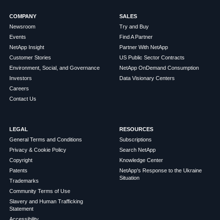
COMPANY
SALES
Newsroom
Try and Buy
Events
Find A Partner
NetApp Insight
Partner With NetApp
Customer Stories
US Public Sector Contracts
Environment, Social, and Governance
NetApp OnDemand Consumption
Investors
Data Visionary Centers
Careers
Contact Us
LEGAL
RESOURCES
General Terms and Conditions
Subscriptions
Privacy & Cookie Policy
Search NetApp
Copyright
Knowledge Center
Patents
NetApp's Response to the Ukraine
Situation
Trademarks
Community Terms of Use
Slavery and Human Trafficking
Statement
Accessibility