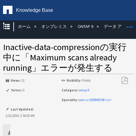
Knowledge Base
グローバル階層を展開/折りたたむ
ホーム
オンプレミス
ONTAP 9
データ アクセス
Inactive-data-compressionの実行
中に「Maximum scans already
running」エラーが発生する
Views:
21
Visibility:
Public
PDF
Votes:
0
Category:
ontap-9
と
Specialty:
core<a>2009949338</a>
し
て
Last Updated:
保
2/22/2024, 2:54:02 AM
存
環