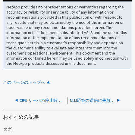
NetApp provides no representations or warranties regarding the
accuracy or reliability or serviceability of any information or
recommendations provided in this publication or with respect to
any results that may be obtained by the use of the information or
observance of any recommendations provided herein. The
information in this document is distributed AS IS and the use of this
information or the implementation of any recommendations or
techniques herein is a customer's responsibility and depends on
the customer's ability to evaluate and integrate them into the
customer's operational environment. This document and the
information contained herein may be used solely in connection with
the NetApp products discussed in this document.
このページのトップへ
CIFS サーバの停止時に CIFS 共有に接続すると、 Windows に「システムに接続されたデバイスが機能していません」というエラーが表示される
NLM応答の送信に失敗したため、エラーNblade.nfsConnResetAndCloseが報告されました
おすすめの記事
タグ