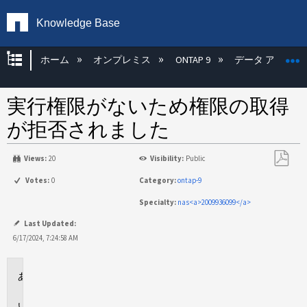
Knowledge Base
グローバル階層を展開/折りたたむ
ホーム
オンプレミス
ONTAP 9
データ アクセス
実行権限がないため権限の取得
が拒否されました
Views:
20
Visibility:
Public
PDF
Votes:
0
Category:
ontap-9
と
Specialty:
nas<a>2009936099</a>
し
て
Last Updated:
保
6/17/2024, 7:24:58 AM
存
環
境
問