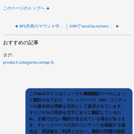
このページのトップへ
NFS共有のマウント中に「mount.nfs4：Operation not permitted」というエラーが表示される
SVMで'secd.lsa.noServers'アラートを受信
おすすめの記事
タグ
product-categories:ontap-9
このWebサイトはニューラル機械翻訳ツールによっ
て翻訳されており、ナレッジベース（KB）コンテン
ツの基本的な理解を目的として提供されています。
オリジナルの英語を文字どおりに翻訳しているた
め、正確ではない翻訳が含まれている場合がありま
す。ナレッジベースの元のコンテンツを確認する場
合は、英語版をご利用ください。翻訳の問題や誤訳