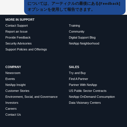
については、アーティクルの最後にある[Feedback]
オプションを使用して報告できます。
MORE IN SUPPORT
Contact Support
Training
Report an Issue
Community
Provide Feedback
Digital Support Blog
Security Advisories
NetApp Neighborhood
Support Policies and Offerings
COMPANY
SALES
Newsroom
Try and Buy
Events
Find A Partner
NetApp Insight
Partner With NetApp
Customer Stories
US Public Sector Contracts
Environment, Social, and Governance
NetApp OnDemand Consumption
Investors
Data Visionary Centers
Careers
Contact Us