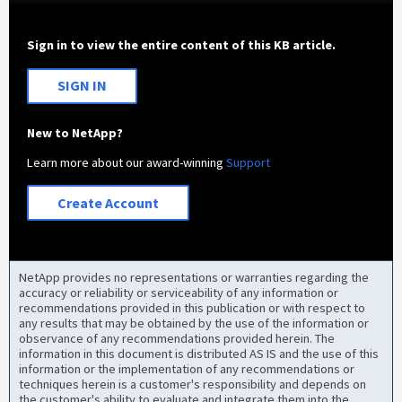
Sign in to view the entire content of this KB article.
SIGN IN
New to NetApp?
Learn more about our award-winning
Support
Create Account
NetApp provides no representations or warranties regarding the
accuracy or reliability or serviceability of any information or
recommendations provided in this publication or with respect to
any results that may be obtained by the use of the information or
observance of any recommendations provided herein. The
information in this document is distributed AS IS and the use of this
information or the implementation of any recommendations or
techniques herein is a customer's responsibility and depends on
the customer's ability to evaluate and integrate them into the