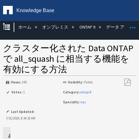
Knowledge Base
グローバル階層を展開/折りたたむ
ホーム
オンプレミス
ONTAP 9
データ アクセス
クラスター化された Data ONTAP
で all_squash に相当する機能を
有効にする方法
Views:
245
Visibility:
Public
PDF
Votes:
1
Category:
ontap-9
と
Specialty:
nas
し
て
Last Updated:
保
7/31/2026, 8:34:32 AM
存
環