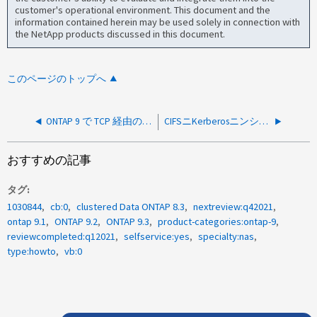
customer's operational environment. This document and the
information contained herein may be used solely in connection with
the NetApp products discussed in this document.
このページのトップへ
ONTAP 9 で TCP 経由の NetBIOS を有効または無効にする方法
CIFSニKerberosニンショウヲテキヨウスルホウホウ
おすすめの記事
タグ
1030844
cb:0
clustered Data ONTAP 8.3
nextreview:q42021
ontap 9.1
ONTAP 9.2
ONTAP 9.3
product-categories:ontap-9
reviewcompleted:q12021
selfservice:yes
specialty:nas
type:howto
vb:0