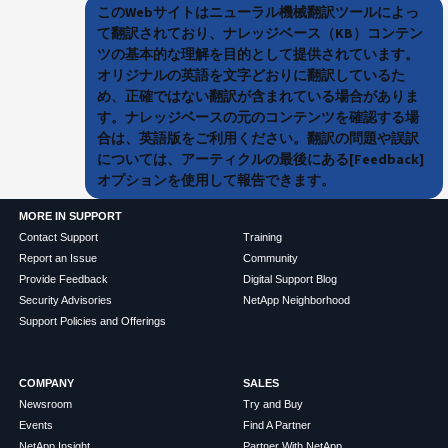
このWebサイトはニューラル機械翻訳ツールによっ
て翻訳されており、ナレッジベース（KB）コンテン
ツの基本的な理解を目的として提供されています。
オリジナルの英語を文字どおりに翻訳しているた
め、正確ではない翻訳が含まれている場合がありま
す。ナレッジベースの元のコンテンツを確認する場
合は、英語版をご利用ください。翻訳の問題や誤訳
については、アーティクルの最後にある[Feedback]
オプションを使用して報告できます。
MORE IN SUPPORT
Contact Support
Training
Report an Issue
Community
Provide Feedback
Digital Support Blog
Security Advisories
NetApp Neighborhood
Support Policies and Offerings
COMPANY
SALES
Newsroom
Try and Buy
Events
Find A Partner
NetApp Insight
Partner With NetApp