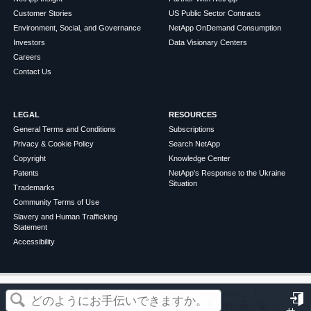
Customer Stories
US Public Sector Contracts
Environment, Social, and Governance
NetApp OnDemand Consumption
Investors
Data Visionary Centers
Careers
Contact Us
LEGAL
RESOURCES
General Terms and Conditions
Subscriptions
Privacy & Cookie Policy
Search NetApp
Copyright
Knowledge Center
Patents
NetApp's Response to the Ukraine
Situation
Trademarks
Community Terms of Use
Slavery and Human Trafficking
Statement
Accessibility
この記事は役に立ちましたか？
©
2026
NetApp
English
Terms of Use
Privacy Policy
Cookie Policy
Cookie Settings