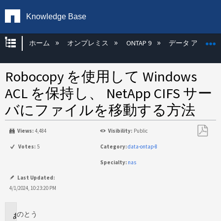
Knowledge Base
グローバル階層を展開/折りたたむ
ホーム
オンプレミス
ONTAP 9
データ アクセス
Robocopy を使用して Windows
ACL を保持し、 NetApp CIFS サー
バにファイルを移動する方法
Views:
4,484
Visibility:
Public
PDF
Votes:
5
Category:
data-ontap-8
と
Specialty:
nas
し
て
Last Updated:
保
4/1/2024, 10:23:20 PM
存
のとう
環