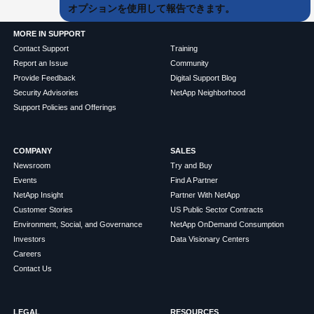
オプションを使用して報告できます。
MORE IN SUPPORT
Contact Support
Training
Report an Issue
Community
Provide Feedback
Digital Support Blog
Security Advisories
NetApp Neighborhood
Support Policies and Offerings
COMPANY
SALES
Newsroom
Try and Buy
Events
Find A Partner
NetApp Insight
Partner With NetApp
Customer Stories
US Public Sector Contracts
Environment, Social, and Governance
NetApp OnDemand Consumption
Investors
Data Visionary Centers
Careers
Contact Us
LEGAL
RESOURCES