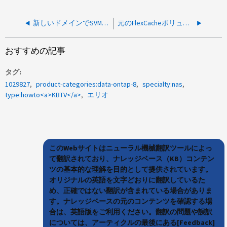
新しいドメインでSVMを特定のOUに移動する方法
元のFlexCacheボリュームをクラスタ間で移動する方法
おすすめの記事
タグ
1029827
product-categories:data-ontap-8
specialty:nas
type:howto<a>KBTV</a>
エリオ
このWebサイトはニューラル機械翻訳ツールによっ
て翻訳されており、ナレッジベース（KB）コンテン
ツの基本的な理解を目的として提供されています。
オリジナルの英語を文字どおりに翻訳しているた
め、正確ではない翻訳が含まれている場合がありま
す。ナレッジベースの元のコンテンツを確認する場
合は、英語版をご利用ください。翻訳の問題や誤訳
については、アーティクルの最後にある[Feedback]