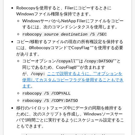
Robocopyを使用すると、Filerにコピーするときに
Windowsファイル権限を保持できます。
WindowsサーバからNetApp Filerにファイルをコピー
するには、次のコマンドシンタクスを使用します。
robocopy
source
destination
/S /SEC
コピー/移動するファイルの現在の所有権設定を保持する
には、
RobocopyコマンドでCopyFlag ""を使用する必要
O
があります。
コピーオプション
""は
""と
/copyall
/copy:DATSOU
同じであるため、CopyFlag
""が含まれます
O
が、
ここで説明するように、""オプションを
/copy:
使用してカスタムコピーフラグを使用することもでき
ます
。
robocopy /S /COPYALL
robocopy /S /COPY:DATSO
移行のパイロットフェーズ中にデータの同期を維持する
ために、次のスクリプトを作成し、Windowsソースサー
バで1時間ごとに実行するようにスケジュール設定するこ
ともできます。