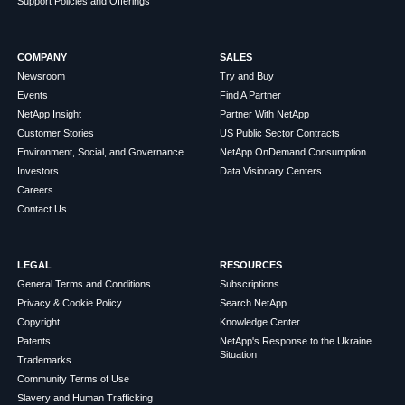
Support Policies and Offerings
COMPANY
SALES
Newsroom
Try and Buy
Events
Find A Partner
NetApp Insight
Partner With NetApp
Customer Stories
US Public Sector Contracts
Environment, Social, and Governance
NetApp OnDemand Consumption
Investors
Data Visionary Centers
Careers
Contact Us
LEGAL
RESOURCES
General Terms and Conditions
Subscriptions
Privacy & Cookie Policy
Search NetApp
Copyright
Knowledge Center
Patents
NetApp's Response to the Ukraine
Situation
Trademarks
Community Terms of Use
Slavery and Human Trafficking