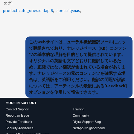
タグ
product-categories:ontap-9
specialty:nas
このWebサイトはニューラル機械翻訳ツールによっ
て翻訳されており、ナレッジベース（KB）コンテン
ツの基本的な理解を目的として提供されています。
オリジナルの英語を文字どおりに翻訳しているた
め、正確ではない翻訳が含まれている場合がありま
す。ナレッジベースの元のコンテンツを確認する場
合は、英語版をご利用ください。翻訳の問題や誤訳
については、アーティクルの最後にある[Feedback]
オプションを使用して報告できます。
MORE IN SUPPORT
Contact Support
Training
Report an Issue
Community
Provide Feedback
Digital Support Blog
Security Advisories
NetApp Neighborhood