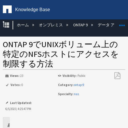
Knowledge Base
グローバル階層を展開/折りたたむ
ホーム
オンプレミス
ONTAP 9
データ アクセス
ONTAP 9でUNIXボリューム上の
特定のNFSホストにアクセスを
制限する方法
Views:
23
Visibility:
Public
PDF
Votes:
0
Category:
ontap-9
と
Specialty:
nas
し
て
Last Updated:
保
6/5/2023, 4:25:47 PM
存
環