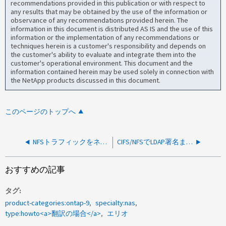
recommendations provided in this publication or with respect to
any results that may be obtained by the use of the information or
observance of any recommendations provided herein. The
information in this document is distributed AS IS and the use of this
information or the implementation of any recommendations or
techniques herein is a customer's responsibility and depends on
the customer's ability to evaluate and integrate them into the
customer's operational environment. This document and the
information contained herein may be used solely in connection with
the NetApp products discussed in this document.
このページのトップへ
NFSトラフィックをネットワーク経由で保護する方法
CIFS/NFSでLDAP署名またはシーリングを使用するようにONTAPを設定する方法
おすすめの記事
タグ
product-categories:ontap-9
specialty:nas
type:howto<a>翻訳の場合</a>
エリオ