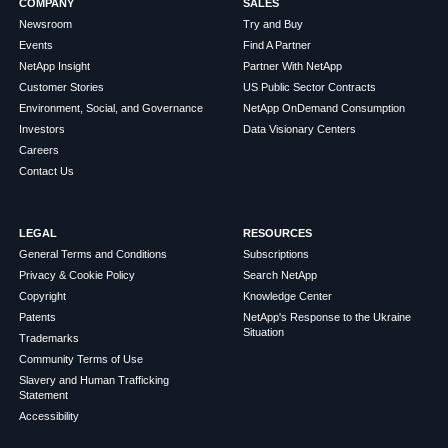
COMPANY
SALES
Newsroom
Try and Buy
Events
Find A Partner
NetApp Insight
Partner With NetApp
Customer Stories
US Public Sector Contracts
Environment, Social, and Governance
NetApp OnDemand Consumption
Investors
Data Visionary Centers
Careers
Contact Us
LEGAL
RESOURCES
General Terms and Conditions
Subscriptions
Privacy & Cookie Policy
Search NetApp
Copyright
Knowledge Center
Patents
NetApp's Response to the Ukraine
Situation
Trademarks
Community Terms of Use
Slavery and Human Trafficking
Statement
Accessibility