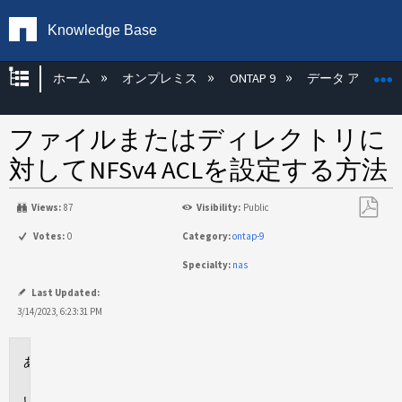
Knowledge Base
グローバル階層を展開/折りたたむ
ホーム
オンプレミス
ONTAP 9
データ アクセス
ファイルまたはディレクトリに
対してNFSv4 ACLを設定する方法
Views:
87
Visibility:
Public
PDF
Votes:
0
Category:
ontap-9
と
Specialty:
nas
し
て
Last Updated:
保
3/14/2023, 6:23:31 PM
存
環
境
説