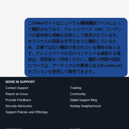
このWebサイトはニューラル機械翻訳ツールによっ
て翻訳されており、ナレッジベース（KB）コンテン
ツの基本的な理解を目的として提供されています。
オリジナルの英語を文字どおりに翻訳しているた
め、正確ではない翻訳が含まれている場合がありま
す。ナレッジベースの元のコンテンツを確認する場
合は、英語版をご利用ください。翻訳の問題や誤訳
については、アーティクルの最後にある[Feedback]
オプションを使用して報告できます。
MORE IN SUPPORT
Contact Support
Training
Report an Issue
Community
Provide Feedback
Digital Support Blog
Security Advisories
NetApp Neighborhood
Support Policies and Offerings