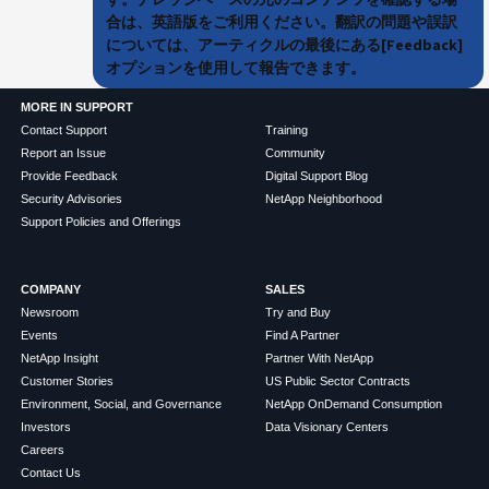
合は、英語版をご利用ください。翻訳の問題や誤訳
については、アーティクルの最後にある[Feedback]
オプションを使用して報告できます。
MORE IN SUPPORT
Contact Support
Training
Report an Issue
Community
Provide Feedback
Digital Support Blog
Security Advisories
NetApp Neighborhood
Support Policies and Offerings
COMPANY
SALES
Newsroom
Try and Buy
Events
Find A Partner
NetApp Insight
Partner With NetApp
Customer Stories
US Public Sector Contracts
Environment, Social, and Governance
NetApp OnDemand Consumption
Investors
Data Visionary Centers
Careers
Contact Us