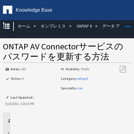
Knowledge Base
グローバル階層を展開/折りたたむ
ホーム
オンプレミス
ONTAP 9
データ アクセス
ONTAP AV Connectorサービスの
パスワードを更新する方法
Views:
165
Visibility:
Public
PDF
Votes:
0
Category:
ontap-9
と
Specialty:
nas
し
て
Last Updated:
保
8/24/2022, 3:24:15 PM
存
環
境
説