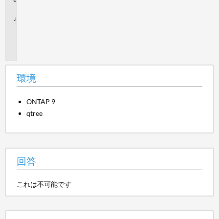
答
追
加
情
報
環境
ONTAP 9
qtree
回答
これは不可能です