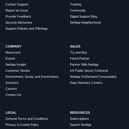
Contact Support
Training
Report an Issue
Community
Provide Feedback
Digital Support Blog
Security Advisories
NetApp Neighborhood
Support Policies and Offerings
COMPANY
SALES
Newsroom
Try and Buy
Events
Find A Partner
NetApp Insight
Partner With NetApp
Customer Stories
US Public Sector Contracts
Environment, Social, and Governance
NetApp OnDemand Consumption
Investors
Data Visionary Centers
Careers
Contact Us
LEGAL
RESOURCES
General Terms and Conditions
Subscriptions
Privacy & Cookie Policy
Search NetApp