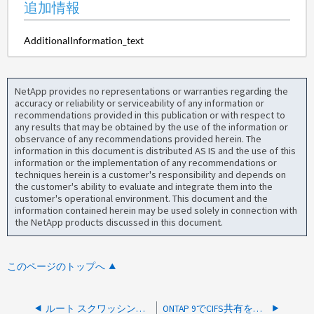
追加情報
AdditionalInformation_text
NetApp provides no representations or warranties regarding the
accuracy or reliability or serviceability of any information or
recommendations provided in this publication or with respect to
any results that may be obtained by the use of the information or
observance of any recommendations provided herein. The
information in this document is distributed AS IS and the use of this
information or the implementation of any recommendations or
techniques herein is a customer's responsibility and depends on
the customer's ability to evaluate and integrate them into the
customer's operational environment. This document and the
information contained herein may be used solely in connection with
the NetApp products discussed in this document.
このページのトップへ
ルート スクワッシングが設定された状態でコマンドを「sudo」として使用することは可能ですか?
ONTAP 9でCIFS共有を開いたときにユーザーをリダイレクトするためにシンボリックリンクまたはワイドリンクを使用することは可能ですか