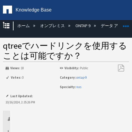
Knowledge Base
グローバル階層を展開/折りたたむ
ホーム
オンプレミス
ONTAP 9
データ アクセス
qtreeでハードリンクを使用する
ことは可能ですか？
Views:
18
Visibility:
Public
PDF
Votes:
0
Category:
ontap-9
と
Specialty:
nas
し
て
Last Updated:
保
10/16/2024, 2:35:26 PM
存
環
境
回