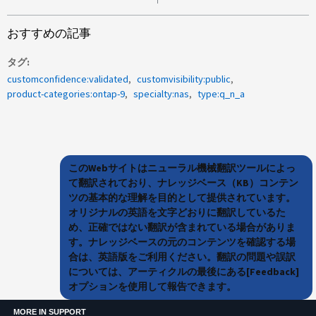
おすすめの記事
タグ
customconfidence:validated
customvisibility:public
product-categories:ontap-9
specialty:nas
type:q_n_a
このWebサイトはニューラル機械翻訳ツールによっ
て翻訳されており、ナレッジベース（KB）コンテン
ツの基本的な理解を目的として提供されています。
オリジナルの英語を文字どおりに翻訳しているた
め、正確ではない翻訳が含まれている場合がありま
す。ナレッジベースの元のコンテンツを確認する場
合は、英語版をご利用ください。翻訳の問題や誤訳
については、アーティクルの最後にある[Feedback]
オプションを使用して報告できます。
MORE IN SUPPORT