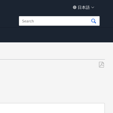
日本語
PDF
と
し
て
保
存