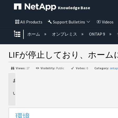
Knowledge Base
All Products
Support Bulletins
Videos
グローバル階層を展開/折りたた
ホーム
オンプレミス
ONTAP 9
LIFが停止しており、ホー
Views:
17
Visibility:
Public
Votes:
0
Category:
ontap
環
境
問
題
環境