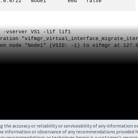
0.6/22 Node1 e0d false
 -vserver VS1 -lif lif1
ration "vifmgr_virtual_interface_migrate_ite
on node "Node1" (VSID: -1) to vifmgr at 127.
the accuracy or reliability or serviceability of any information 
the information or observance of any recommendations provided he
ny recommendations or techniques herein is a customer's responsi