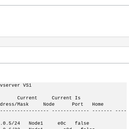
vserver VS1
 Current Current Is
r Address/Mask Node Port Home
----------------- ------------- ------- ----
0.5/24 Node1 e0c false