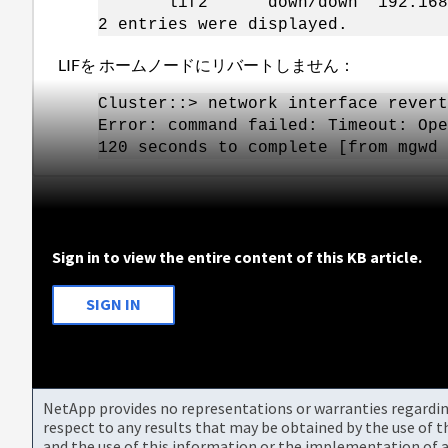
lif2 down/down 192.168.
2 entries were displayed.
LIFを ホームノードにリバートしません：
Cluster::> network interface revert
Error: command failed: Timeout: Ope
120 seconds to complete [from mgwd 
Sign in to view the entire content of this KB article.
SIGN IN
NetApp provides no representations or warranties regarding 
respect to any results that may be obtained by the use of 
and the use of this information or the implementation of a