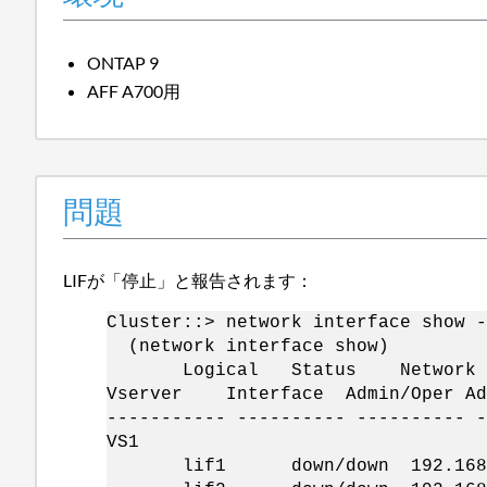
ONTAP 9
AFF A700用
問題
LIFが「停止」と報告されます：
Cluster::> network interface show -
(network interface show)
Logical Status Network
Vserver Interface Admin/Ope
----------- ---------- ---------- -
VS1
lif1 down/down 192.168.