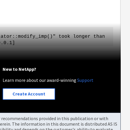
rator::modify_imp()" took longer than
0.0.1]
New to NetApp?
Learn more about our award-winning
Support
Create Account
or recommendations provided in this publication or with
rein. The information in this document is distributed AS IS
bility and depends on the customer's ability to evaluate