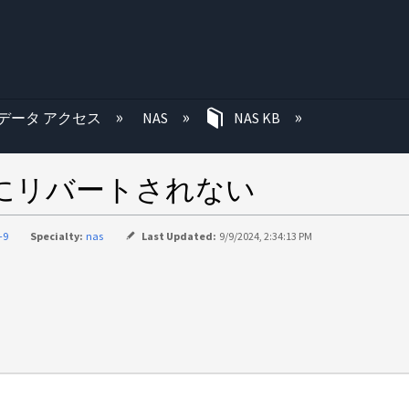
む
データ アクセス
NAS
NAS KB
ムにリバートされない
-9
Specialty:
nas
Last Updated:
9/9/2024, 2:34:13 PM