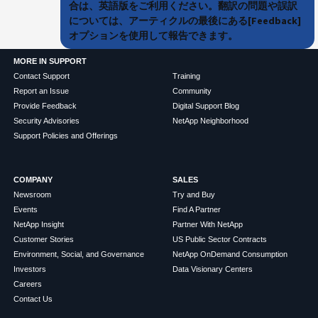
合は、英語版をご利用ください。翻訳の問題や誤訳
については、アーティクルの最後にある[Feedback]
オプションを使用して報告できます。
MORE IN SUPPORT
Contact Support
Training
Report an Issue
Community
Provide Feedback
Digital Support Blog
Security Advisories
NetApp Neighborhood
Support Policies and Offerings
COMPANY
SALES
Newsroom
Try and Buy
Events
Find A Partner
NetApp Insight
Partner With NetApp
Customer Stories
US Public Sector Contracts
Environment, Social, and Governance
NetApp OnDemand Consumption
Investors
Data Visionary Centers
Careers
Contact Us