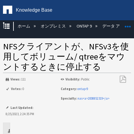
Knowledge Base
グローバル階層を展開/折りたたむ
ホーム
オンプレミス
ONTAP 9
データ アクセス
NFSクライアントが、NFSv3を使
用してボリューム/ qtreeをマウ
ントするときに停止する
Views:
111
Visibility:
Public
PDF
Votes:
0
Category:
ontap-9
と
Specialty:
nas<a>2008852319</a>
し
て
Last Updated:
保
8/25/2023, 2:24:35 PM
存
環