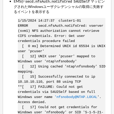
EMSが
マッピン
secd.nfsAuth.noCifsCred
S4U2Self
グされたWindowsユーザクレデンシャルの取得に失敗す
るイベントを表示する
1/15/2024 14:27:37 cluster1-01
ERROR secd.nfsAuth.noCifsCred: vserver
(svm1) NFS authorization cannot retrieve
CIFS credentials. Error: Get user
credentials procedure failed
[ 0 ms] Determined UNIX id 65534 is UNIX
user 'pcuser'
[ 12] UNIX user 'pcuser' mapped to
Windows user 'ntap\nfsnobody'
[ 12] Using cached 'ntap\nfsnobody' SID
mapping.
[ 15] Successfully connected to ip
10.10.10.110, port 88 using TCP
**[ 17] FAILURE: Could not get
credentials via S4U2Self based on full
Windows user name
'nfsnobody@NTAP.LOCAL
'.
Access denied.
[ 17] Could not get credentials for
Windows user 'nfsnobody' or SID 'S-1-5-21-