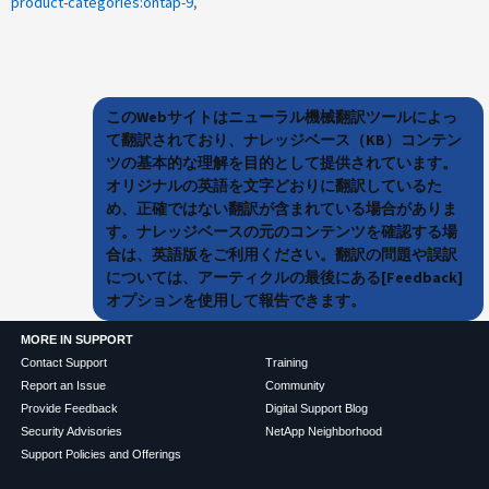
product-categories:ontap-9
このWebサイトはニューラル機械翻訳ツールによっ
て翻訳されており、ナレッジベース（KB）コンテン
ツの基本的な理解を目的として提供されています。
オリジナルの英語を文字どおりに翻訳しているた
め、正確ではない翻訳が含まれている場合がありま
す。ナレッジベースの元のコンテンツを確認する場
合は、英語版をご利用ください。翻訳の問題や誤訳
については、アーティクルの最後にある[Feedback]
オプションを使用して報告できます。
MORE IN SUPPORT
Contact Support
Training
Report an Issue
Community
Provide Feedback
Digital Support Blog
Security Advisories
NetApp Neighborhood
Support Policies and Offerings