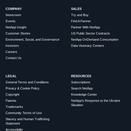
COMPANY
SALES
Newsroom
Try and Buy
Events
Find A Partner
NetApp Insight
Partner With NetApp
Customer Stories
US Public Sector Contracts
Environment, Social, and Governance
NetApp OnDemand Consumption
Investors
Data Visionary Centers
Careers
Contact Us
LEGAL
RESOURCES
General Terms and Conditions
Subscriptions
Privacy & Cookie Policy
Search NetApp
Copyright
Knowledge Center
Patents
NetApp's Response to the Ukraine
Situation
Trademarks
Community Terms of Use
Slavery and Human Trafficking
Statement
Accessibility