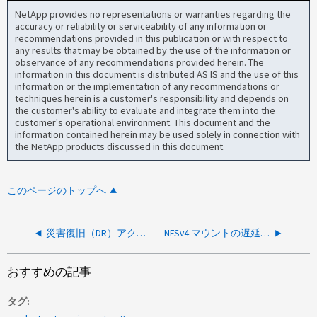
NetApp provides no representations or warranties regarding the
accuracy or reliability or serviceability of any information or
recommendations provided in this publication or with respect to
any results that may be obtained by the use of the information or
observance of any recommendations provided herein. The
information in this document is distributed AS IS and the use of this
information or the implementation of any recommendations or
techniques herein is a customer's responsibility and depends on
the customer's ability to evaluate and integrate them into the
customer's operational environment. This document and the
information contained herein may be used solely in connection with
the NetApp products discussed in this document.
このページのトップへ
災害復旧（DR）アクティビティ後にNFSv4 Kerberos認証が失敗する（ONTAP 9）
NFSv4 マウントの遅延とクライアント側のタイムアウト
おすすめの記事
タグ