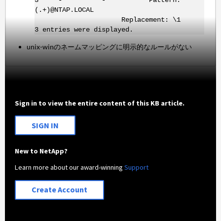
3 - - Pattern:
(.+)@NTAP.LOCAL
Replacement: \1
3 entries were displayed.
unix-winのネームマッピングに明示的なルールがない
Sign in to view the entire content of this KB article.
SIGN IN
New to NetApp?
Learn more about our award-winning
Support
Create Account