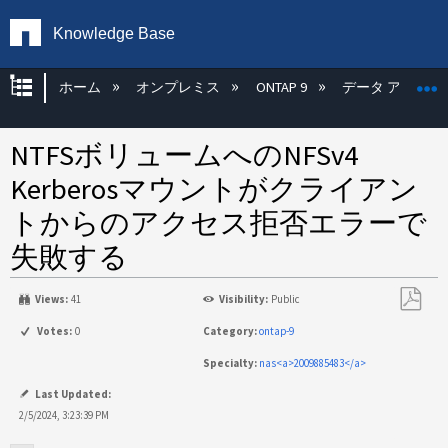
Knowledge Base
グローバル階層を展開/折りたたむ
ホーム
オンプレミス
ONTAP 9
データ アクセス
NTFSボリュームへのNFSv4
Kerberosマウントがクライアン
トからのアクセス拒否エラーで
失敗する
Views:
41
Visibility:
Public
PDF
Votes:
0
Category:
ontap-9
と
Specialty:
nas<a>2009885483</a>
し
て
Last Updated:
保
2/5/2024, 3:23:39 PM
存