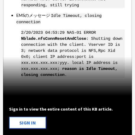
responding, still trying
EMSのメッセージ
Idle Timeout, closing
connection
2/20/2023 04:53:29 NAS-01 ERROR
Nblade.nfsConnResetAndClose
: Shutting down
connection with the client. Vserver ID is
3; network data protocol is NFS,Rpc Xid
0x0; client IP address:port is
xxx.xxx.xxx.xxx:yyy. local IP address is
xxx.xxx.xxx.xxx;
reason is Idle Timeout,
closing connection
.
Sign in to view the entire content of this KB article.
SIGN IN