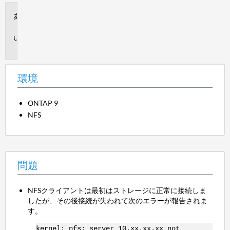
環
境
問
題
環境
ONTAP 9
NFS
問題
NFSクライアントは最初はストレージに正常に接続しま
したが、その後接続が失われて次のエラーが報告されま
す。
kernel: nfs: server 10.xx.xx.xx not