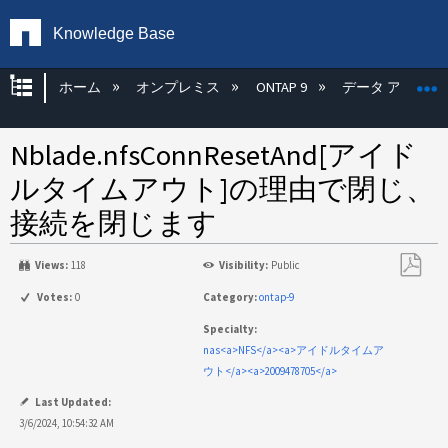
Knowledge Base
グローバル階層を展開/折りたたむ
ホーム
オンプレミス
ONTAP 9
データ アクセス
Nblade.nfsConnResetAnd[アイド
ルタイムアウト]の理由で閉じ、
接続を閉じます
Views:
118
Visibility:
Public
PDF
Votes:
0
Category:
ontap-9
と
Specialty:
し
nas<a>NFS</a><a>アイドルタイムア
て
ウト</a><a>2009478705</a>
保
存
Last Updated:
3/6/2024, 10:54:32 AM