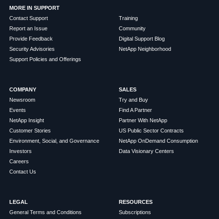
MORE IN SUPPORT
Contact Support
Training
Report an Issue
Community
Provide Feedback
Digital Support Blog
Security Advisories
NetApp Neighborhood
Support Policies and Offerings
COMPANY
SALES
Newsroom
Try and Buy
Events
Find A Partner
NetApp Insight
Partner With NetApp
Customer Stories
US Public Sector Contracts
Environment, Social, and Governance
NetApp OnDemand Consumption
Investors
Data Visionary Centers
Careers
Contact Us
LEGAL
RESOURCES
General Terms and Conditions
Subscriptions