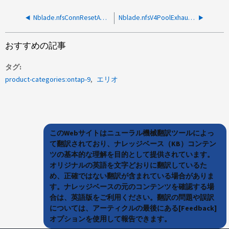
Nblade.nfsConnResetAndClose：OncRpcUdpInvalidLengthという理由のエラーメッセージ
Nblade.nfsV4PoolExhaust: ConnectionHolder 用 NFS ストアプールが NFSv4.1 を使用する Solaris クライアントで使用されていません
おすすめの記事
タグ
product-categories:ontap-9
エリオ
このWebサイトはニューラル機械翻訳ツールによっ
て翻訳されており、ナレッジベース（KB）コンテン
ツの基本的な理解を目的として提供されています。
オリジナルの英語を文字どおりに翻訳しているた
め、正確ではない翻訳が含まれている場合がありま
す。ナレッジベースの元のコンテンツを確認する場
合は、英語版をご利用ください。翻訳の問題や誤訳
については、アーティクルの最後にある[Feedback]
オプションを使用して報告できます。