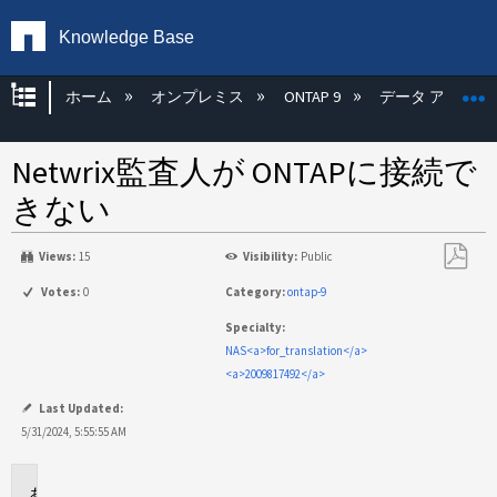
Knowledge Base
グローバル階層を展開/折りたたむ
ホーム
オンプレミス
ONTAP 9
データ アクセス
Netwrix監査人が ONTAPに接続で
きない
Views:
15
Visibility:
Public
PDF
Votes:
0
Category:
ontap-9
と
Specialty:
し
NAS<a>for_translation</a>
て
<a>2009817492</a>
保
存
Last Updated:
5/31/2024, 5:55:55 AM
環