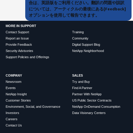
合は、英語版をご利用ください。翻訳の問題や誤訳
については、アーティクルの最後にある[Feedback]
オプションを使用して報告できます。
MORE IN SUPPORT
Contact Support
Training
Report an Issue
Community
Provide Feedback
Digital Support Blog
Security Advisories
NetApp Neighborhood
Support Policies and Offerings
COMPANY
SALES
Newsroom
Try and Buy
Events
Find A Partner
NetApp Insight
Partner With NetApp
Customer Stories
US Public Sector Contracts
Environment, Social, and Governance
NetApp OnDemand Consumption
Investors
Data Visionary Centers
Careers
Contact Us