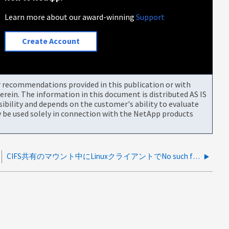
Learn more about our award-winning
Support
Create Account
or recommendations provided in this publication or with
rein. The information in this document is distributed AS IS
bility and depends on the customer's ability to evaluate
be used solely in connection with the NetApp products
CIFS共有のマウント中にLinuxクライアントでNo such file or directoryエラーが表示される