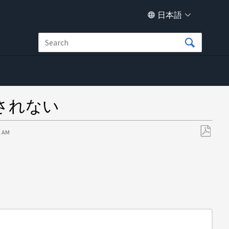
日本語
されない
1 AM
PDF
と
し
て
保
存