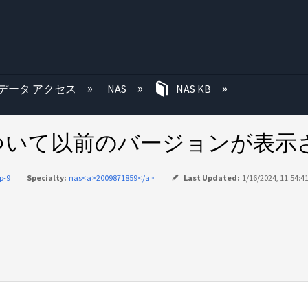
む
データ アクセス
NAS
NAS KB
について以前のバージョンが表示
p-9
Specialty:
nas<a>2009871859</a>
Last Updated:
1/16/2024, 11:54:4