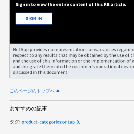
Sign in to view the entire content of this KB article.
SIGN IN
NetApp provides no representations or warranties regarding 
respect to any results that may be obtained by the use of 
and the use of this information or the implementation of a
and integrate them into the customer's operational envir
discussed in this document.
このページのトップへ
おすすめの記事
タグ
product-categories:ontap-9