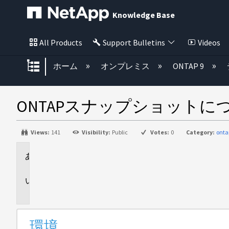
Knowledge Base
All Products
Support Bulletins
Videos
グローバル階層を展開/折りたた
ホーム
オンプレミス
ONTAP 9
ONTAPスナップショット
Views:
141
Visibility:
Public
Votes:
0
Category:
onta
環
境
問
題
環境