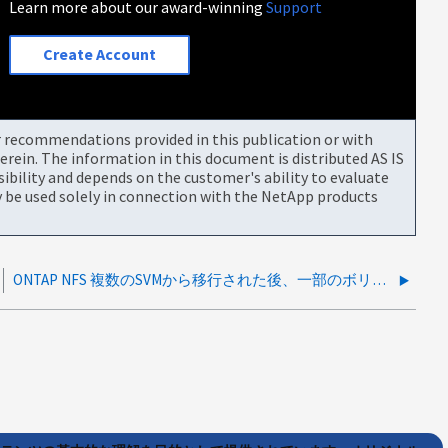
Learn more about our award-winning
Support
Create Account
or recommendations provided in this publication or with
rein. The information in this document is distributed AS IS
bility and depends on the customer's ability to evaluate
be used solely in connection with the NetApp products
ONTAP NFS 複数のSVMから移行された後、一部のボリュームがすべてのユーザーからアクセスできない