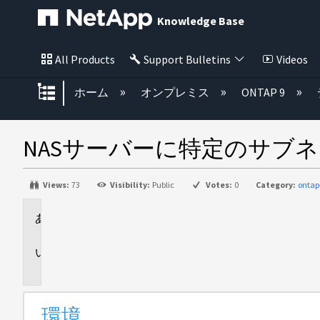
Knowledge Base
All Products
Support Bulletins
Videos
グローバル階層を展開/折りたた
ホーム
オンプレミス
ONTAP 9
NASサーバーに特定のサブ
Views:
73
Visibility:
Public
Votes:
0
Category:
ontap
環
境
問
題
環境