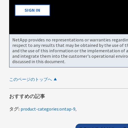
SIGN IN
NetApp provides no representations or warranties regarding 
respect to any results that may be obtained by the use of 
and the use of this information or the implementation of a
and integrate them into the customer's operational envir
discussed in this document.
このページのトップへ
おすすめの記事
タグ
product-categories:ontap-9