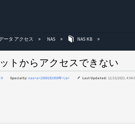
む
データ アクセス
NAS
NAS KB
ネットからアクセスできない
-9
Specialty:
nas<a>2009181959年</a>
Last Updated:
12/15/2023, 4:54: