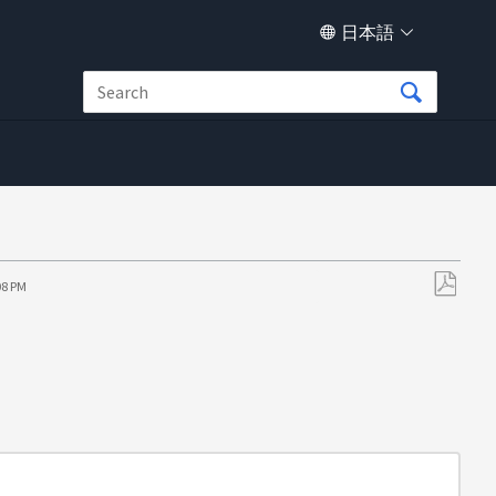
日本語
08 PM
PDF
と
し
て
保
存