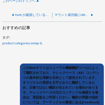
このページのトップへ
Kerb が破損している場合、AD 保護ユーザー グループのユーザーに対してアクセス許可が拒否される
マウント成功後にUNIXユーザからCIFS共有で権限が拒否される
おすすめの記事
タグ
product-categories:ontap-9
このWebサイトはニューラル機械翻訳ツールによっ
て翻訳されており、ナレッジベース（KB）コンテン
ツの基本的な理解を目的として提供されています。
オリジナルの英語を文字どおりに翻訳しているた
め、正確ではない翻訳が含まれている場合がありま
す。ナレッジベースの元のコンテンツを確認する場
合は、英語版をご利用ください。翻訳の問題や誤訳
については、アーティクルの最後にある[Feedback]