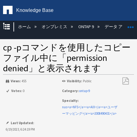
Knowledge Base
グローバル階層を展開/折りたたむ
ホーム
オンプレミス
ONTAP 9
データ アクセス
cp -pコマンドを使用したコピー
ファイル中に「permission
denied」と表示されます
Views:
455
Visibility:
Public
PDF
Votes:
0
Category:
ontap-9
と
Specialty:
し
nas<a>NFS</a><a>AIX</a><a>ユーザ
て
ーマッピング</a><a>2008490431</a>
保
存
Last Updated:
6/19/2023, 6:24:19 PM