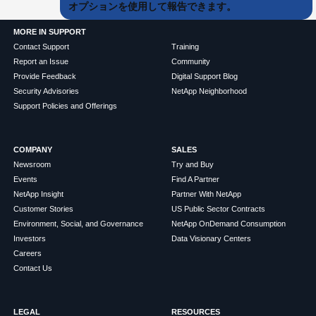
オプションを使用して報告できます。
MORE IN SUPPORT
Contact Support
Training
Report an Issue
Community
Provide Feedback
Digital Support Blog
Security Advisories
NetApp Neighborhood
Support Policies and Offerings
COMPANY
SALES
Newsroom
Try and Buy
Events
Find A Partner
NetApp Insight
Partner With NetApp
Customer Stories
US Public Sector Contracts
Environment, Social, and Governance
NetApp OnDemand Consumption
Investors
Data Visionary Centers
Careers
Contact Us
LEGAL
RESOURCES