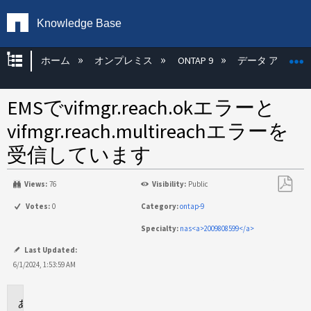
Knowledge Base
グローバル階層を展開/折りたたむ
ホーム
オンプレミス
ONTAP 9
データ アクセス
EMSでvifmgr.reach.okエラーと
vifmgr.reach.multireachエラーを
受信しています
Views:
76
Visibility:
Public
PDF
Votes:
0
Category:
ontap-9
と
Specialty:
nas<a>2009808599</a>
し
て
Last Updated:
保
6/1/2024, 1:53:59 AM
存
環