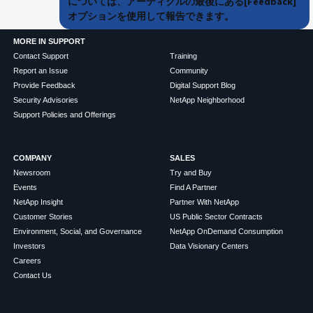
については、アーティクルの最後にある[Feedback]
オプションを使用して報告できます。
MORE IN SUPPORT
Contact Support
Training
Report an Issue
Community
Provide Feedback
Digital Support Blog
Security Advisories
NetApp Neighborhood
Support Policies and Offerings
COMPANY
SALES
Newsroom
Try and Buy
Events
Find A Partner
NetApp Insight
Partner With NetApp
Customer Stories
US Public Sector Contracts
Environment, Social, and Governance
NetApp OnDemand Consumption
Investors
Data Visionary Centers
Careers
Contact Us