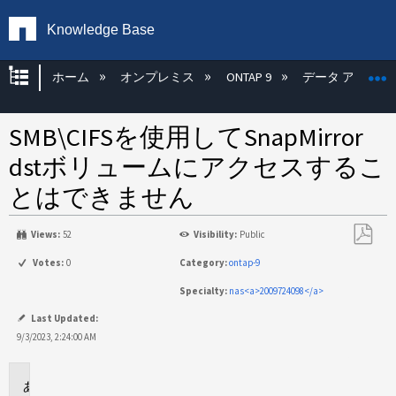
Knowledge Base
グローバル階層を展開/折りたたむ
ホーム
オンプレミス
ONTAP 9
データ アクセス
SMB\CIFSを使用してSnapMirror
dstボリュームにアクセスするこ
とはできません
Views:
52
Visibility:
Public
PDF
Votes:
0
Category:
ontap-9
と
Specialty:
nas<a>2009724098</a>
し
て
Last Updated:
保
9/3/2023, 2:24:00 AM
存
環