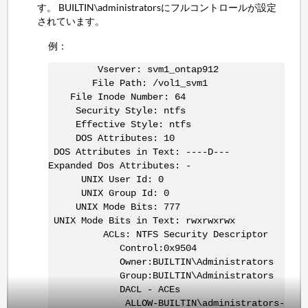
す。 BUILTIN\administratorsにフルコントロールが設定
されています。
例：
Vserver: svm1_ontap912
File Path: /vol1_svm1
File Inode Number: 64
Security Style: ntfs
Effective Style: ntfs
DOS Attributes: 10
DOS Attributes in Text: ----D---
Expanded Dos Attributes: -
UNIX User Id: 0
UNIX Group Id: 0
UNIX Mode Bits: 777
UNIX Mode Bits in Text: rwxrwxrwx
ACLs: NTFS Security Descriptor
Control:0x9504
Owner:BUILTIN\Administrators
Group:BUILTIN\Administrators
DACL - ACEs
ALLOW-BUILTIN\administrators-