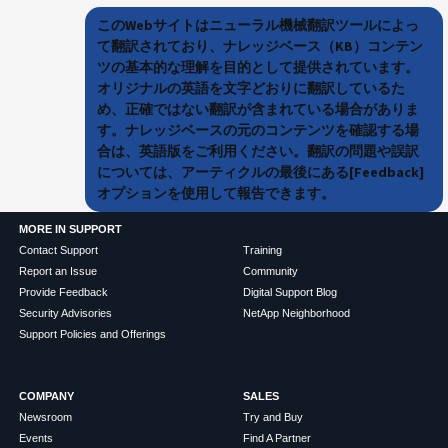
このWebサイトはニューラル機械翻訳ツールによっ
て翻訳されており、ナレッジベース（KB）コンテン
ツの基本的な理解を目的として提供されています。
オリジナルの英語を文字どおりに翻訳しているた
め、正確ではない翻訳が含まれている場合がありま
す。ナレッジベースの元のコンテンツを確認する場
合は、英語版をご利用ください。翻訳の問題や誤訳
については、アーティクルの最後にある[Feedback]
オプションを使用して報告できます。
MORE IN SUPPORT
Contact Support
Training
Report an Issue
Community
Provide Feedback
Digital Support Blog
Security Advisories
NetApp Neighborhood
Support Policies and Offerings
COMPANY
SALES
Newsroom
Try and Buy
Events
Find A Partner