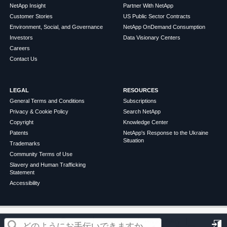
NetApp Insight
Partner With NetApp
Customer Stories
US Public Sector Contracts
Environment, Social, and Governance
NetApp OnDemand Consumption
Investors
Data Visionary Centers
Careers
Contact Us
LEGAL
RESOURCES
General Terms and Conditions
Subscriptions
Privacy & Cookie Policy
Search NetApp
Copyright
Knowledge Center
Patents
NetApp's Response to the Ukraine
Situation
Trademarks
Community Terms of Use
Slavery and Human Trafficking
Statement
Accessibility
この記事は役に立ちましたか？
©
2026
NetApp
English
Terms of Use
Privacy Policy