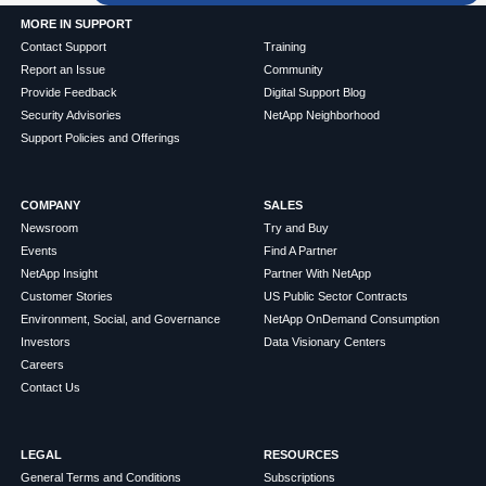
MORE IN SUPPORT
Contact Support
Training
Report an Issue
Community
Provide Feedback
Digital Support Blog
Security Advisories
NetApp Neighborhood
Support Policies and Offerings
COMPANY
SALES
Newsroom
Try and Buy
Events
Find A Partner
NetApp Insight
Partner With NetApp
Customer Stories
US Public Sector Contracts
Environment, Social, and Governance
NetApp OnDemand Consumption
Investors
Data Visionary Centers
Careers
Contact Us
LEGAL
RESOURCES
General Terms and Conditions
Subscriptions