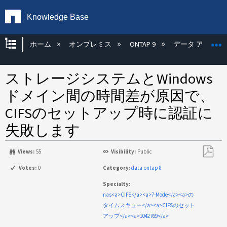
Knowledge Base
グローバル階層を展開/折りたたむ
ホーム
オンプレミス
ONTAP 9
データ アクセス
ストレージシステムとWindows
ドメイン間の時間差が原因で、
CIFSのセットアップ時に認証に
失敗します
Views:
55
Visibility:
Public
PDF
Votes:
0
Category:
data-ontap-8
と
Specialty:
し
nas<a>CIFS</a><a>7-Mode</a><a>の
て
タイムスキュー</a><a>CIFSのセット
保
アップ</a><a>1042769</a>
存