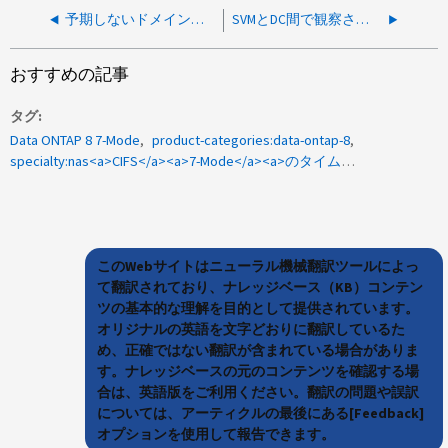
予期しないドメインからユーザーを返す3方向のドメイン信頼
SVMとDC間で観察される時間スキューエラー
おすすめの記事
タグ
Data ONTAP 8 7-Mode
product-categories:data-ontap-8
specialty:nas<a>CIFS</a><a>7-Mode</a><a>のタイムスキュー</a><a>CIFSのセットアップ</a><a>1042769</a>
このWebサイトはニューラル機械翻訳ツールによっ
て翻訳されており、ナレッジベース（KB）コンテン
ツの基本的な理解を目的として提供されています。
オリジナルの英語を文字どおりに翻訳しているた
め、正確ではない翻訳が含まれている場合がありま
す。ナレッジベースの元のコンテンツを確認する場
合は、英語版をご利用ください。翻訳の問題や誤訳
については、アーティクルの最後にある[Feedback]
オプションを使用して報告できます。