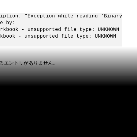
iption: "Exception while reading 'Binary
e by:
rkbook - unsupported file type: UNKNOWN
kbook - unsupported file type: UNKNOWN
.
連するエントリがありません。