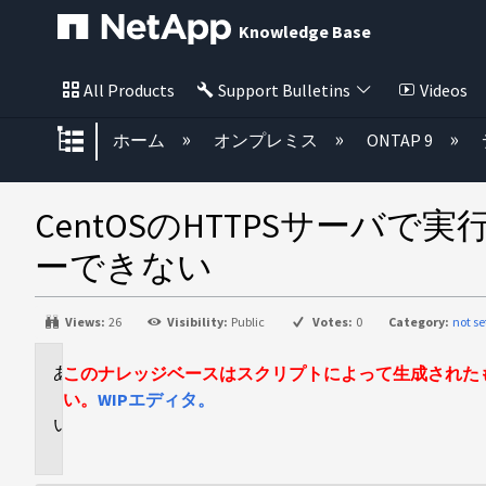
Knowledge Base
All Products
Support Bulletins
Videos
グローバル階層を展開/折りたた
ホーム
オンプレミス
ONTAP 9
CentOSのHTTPSサーバ
ーできない
Views:
26
Visibility:
Public
Votes:
0
Category:
not se
このナレッジベースはスクリプトによって生成された
環
境
い。
WIPエディタ。
問
題