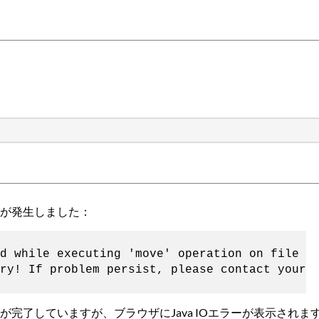
ーが発生しました：
d while executing 'move' operation on file
ry! If problem persist, please contact your
完了していますが、ブラウザにJava IOエラーが表示されま