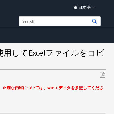
日本語
使用してExcelファイルをコピ
PDF
と
正確な内容については、WIPエディタを参照してくださ
し
て
保
存