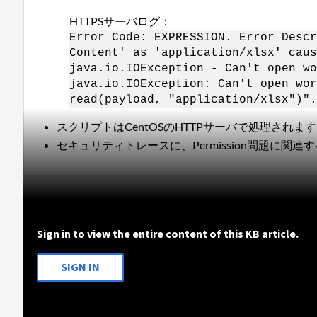
HTTPSサーバログ：
Error Code: EXPRESSION. Error Descr
Content' as 'application/xlsx' caus
java.io.IOException - Can't open wo
java.io.IOException: Can't open wor
read(payload, "application/xlsx")".
スクリプトはCentOSのHTTPサーバで処理されます
セキュリティトレースに、Permission問題に関
Sign in to view the entire content of this KB article.
SIGN IN