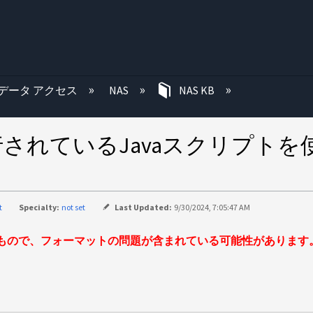
む
データ アクセス
NAS
NAS KB
で実行されているJavaスクリプトを
t
Specialty:
not set
Last Updated:
9/30/2024, 7:05:47 AM
もので、フォーマットの問題が含まれている可能性があります。