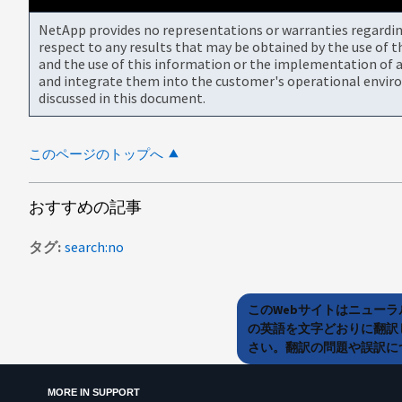
NetApp provides no representations or warranties regarding 
respect to any results that may be obtained by the use of 
and the use of this information or the implementation of a
and integrate them into the customer's operational envir
discussed in this document.
このページのトップへ
おすすめの記事
タグ
search:no
このWebサイトはニュー
の英語を文字どおりに翻訳
さい。翻訳の問題や誤訳につ
MORE IN SUPPORT