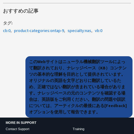
おすすめの記事
タグ
cb:0
product-categories:ontap-9
specialty:nas
vb:0
このWebサイトはニューラル機械翻訳ツールによっ
て翻訳されており、ナレッジベース（KB）コンテン
ツの基本的な理解を目的として提供されています。
オリジナルの英語を文字どおりに翻訳しているた
め、正確ではない翻訳が含まれている場合がありま
す。ナレッジベースの元のコンテンツを確認する場
合は、英語版をご利用ください。翻訳の問題や誤訳
については、アーティクルの最後にある[Feedback]
オプションを使用して報告できます。
MORE IN SUPPORT
Contact Support
Training