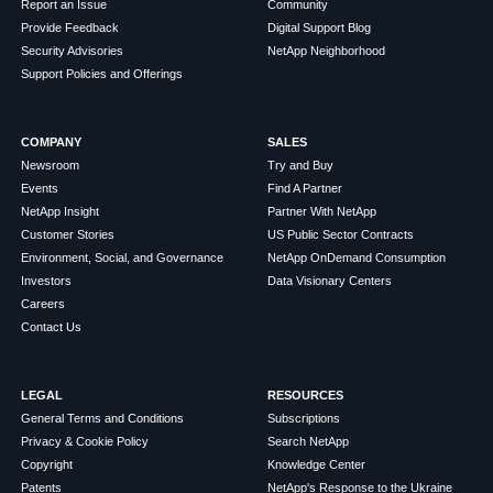
Report an Issue
Community
Provide Feedback
Digital Support Blog
Security Advisories
NetApp Neighborhood
Support Policies and Offerings
COMPANY
SALES
Newsroom
Try and Buy
Events
Find A Partner
NetApp Insight
Partner With NetApp
Customer Stories
US Public Sector Contracts
Environment, Social, and Governance
NetApp OnDemand Consumption
Investors
Data Visionary Centers
Careers
Contact Us
LEGAL
RESOURCES
General Terms and Conditions
Subscriptions
Privacy & Cookie Policy
Search NetApp
Copyright
Knowledge Center
Patents
NetApp's Response to the Ukraine