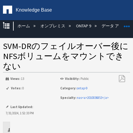
Knowledge Base
グローバル階層を展開/折りたたむ
ホーム
オンプレミス
ONTAP 9
データ アクセス
SVM-DRのフェイルオーバー後に
NFSボリュームをマウントでき
ない
Views:
13
Visibility:
Public
PDF
Votes:
0
Category:
ontap-9
と
Specialty:
nas<a>2010036853</a>
し
て
Last Updated:
保
7/31/2024, 1:52:33 PM
存
環