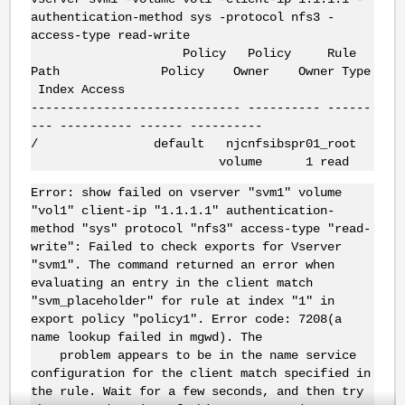
authentication-method sys -protocol nfs3 -
access-type read-write
Policy Policy Rule
Path Policy Owner Owner Type
Index Access
----------------------------- ---------- ------
--- ---------- ------ ----------
/ default njcnfsibspr01_root
volume 1 read
Error: show failed on vserver "svm1" volume
"vol1" client-ip "1.1.1.1" authentication-
method "sys" protocol "nfs3" access-type "read-
write": Failed to check exports for Vserver
"svm1". The command returned an error when
evaluating an entry in the client match
"svm_placeholder" for rule at index "1" in
export policy "policy1". Error code: 7208(a
name lookup failed in mgwd). The
problem appears to be in the name service
configuration for the client match specified in
the rule. Wait for a few seconds, and then try