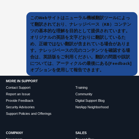
このWebサイトはニューラル機械翻訳ツールによっ
て翻訳されており、ナレッジベース（KB）コンテン
ツの基本的な理解を目的として提供されています。
オリジナルの英語を文字どおりに翻訳しているた
め、正確ではない翻訳が含まれている場合がありま
す。ナレッジベースの元のコンテンツを確認する場
合は、英語版をご利用ください。翻訳の問題や誤訳
については、アーティクルの最後にある[Feedback]
オプションを使用して報告できます。
MORE IN SUPPORT
Contact Support
Training
Report an Issue
Community
Provide Feedback
Digital Support Blog
Security Advisories
NetApp Neighborhood
Support Policies and Offerings
COMPANY
SALES