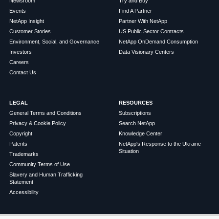
Newsroom
Try and Buy
Events
Find A Partner
NetApp Insight
Partner With NetApp
Customer Stories
US Public Sector Contracts
Environment, Social, and Governance
NetApp OnDemand Consumption
Investors
Data Visionary Centers
Careers
Contact Us
LEGAL
RESOURCES
General Terms and Conditions
Subscriptions
Privacy & Cookie Policy
Search NetApp
Copyright
Knowledge Center
Patents
NetApp's Response to the Ukraine
Situation
Trademarks
Community Terms of Use
Slavery and Human Trafficking
Statement
Accessibility