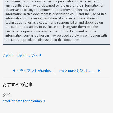
recommendations provided in this publication or with respect to
any results that may be obtained by the use of the information or
observance of any recommendations provided herein. The
information in this document is distributed AS IS and the use of this
information or the implementation of any recommendations or
techniques herein is a customer's responsibility and depends on
the customer's ability to evaluate and integrate them into the
customer's operational environment. This document and the
information contained herein may be used solely in connection with
the NetApp products discussed in this document.
このページのトップへ
クライアントがKerberos認証を要求していないため、Kerberosを使用してNFSをマウントできない
IPv6とRDMAを使用してNFSボリュームをマウントできません
おすすめの記事
タグ
product-categories:ontap-9