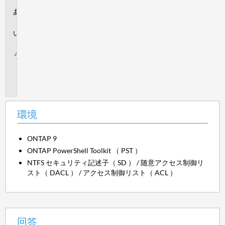
環
境
回
答
追
加
情
報
環境
ONTAP 9
ONTAP PowerShell Toolkit （ PST ）
NTFS セキュリティ記述子（ SD ） / 随意アクセス制御リ
スト（ DACL ） / アクセス制御リスト（ ACL ）
回答