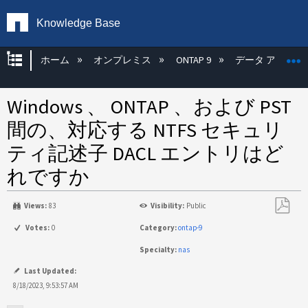
Knowledge Base
グローバル階層を展開/折りたたむ
ホーム
オンプレミス
ONTAP 9
データ アクセス
Windows 、 ONTAP 、および PST
間の、対応する NTFS セキュリ
ティ記述子 DACL エントリはど
れですか
Views:
83
Visibility:
Public
PDF
Votes:
0
Category:
ontap-9
と
Specialty:
nas
し
て
Last Updated:
保
8/18/2023, 9:53:57 AM
存