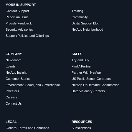
MORE IN SUPPORT
Contact Support
Training
Report an Issue
Community
Provide Feedback
Digital Support Blog
Security Advisories
NetApp Neighborhood
Support Policies and Offerings
COMPANY
SALES
Newsroom
Try and Buy
Events
Find A Partner
NetApp Insight
Partner With NetApp
Customer Stories
US Public Sector Contracts
Environment, Social, and Governance
NetApp OnDemand Consumption
Investors
Data Visionary Centers
Careers
Contact Us
LEGAL
RESOURCES
General Terms and Conditions
Subscriptions