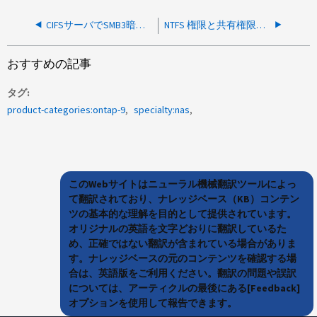
CIFSサーバでSMB3暗号化を有効にする場合の考慮事項を教えてください。
NTFS 権限と共有権限の違いは何ですか？
おすすめの記事
タグ
product-categories:ontap-9
specialty:nas
このWebサイトはニューラル機械翻訳ツールによっ
て翻訳されており、ナレッジベース（KB）コンテン
ツの基本的な理解を目的として提供されています。
オリジナルの英語を文字どおりに翻訳しているた
め、正確ではない翻訳が含まれている場合がありま
す。ナレッジベースの元のコンテンツを確認する場
合は、英語版をご利用ください。翻訳の問題や誤訳
については、アーティクルの最後にある[Feedback]
オプションを使用して報告できます。