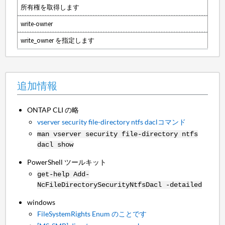
所有権を取得します
write-owner
write_owner を指定します
追加情報
ONTAP CLI の略
vserver security file-directory ntfs daclコマンド
man vserver security file-directory ntfs
dacl show
PowerShell ツールキット
get-help Add-
NcFileDirectorySecurityNtfsDacl -detailed
windows
FileSystemRights Enum のことです