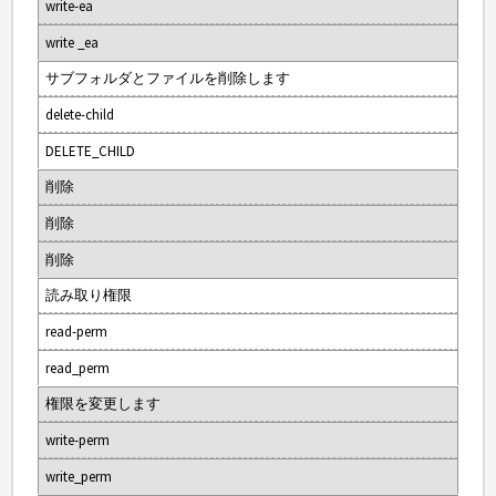
write-ea
write _ea
サブフォルダとファイルを削除します
delete-child
DELETE_CHILD
削除
削除
削除
読み取り権限
read-perm
read_perm
権限を変更します
write-perm
write_perm